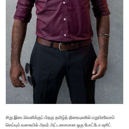
சிறு இடைவெளிக்குப் பிறகு தமிழ்த் திரையுலகில் மறுபிரவேசம்
செய்யும் வகையில் அவர் அட்டகாசமான ஒரு போட்டோ ஷூட்