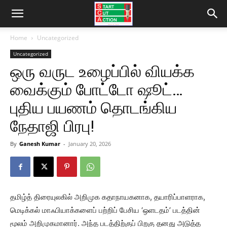
Home
Uncategorized
Uncategorized
ஒரு வருட உழைப்பில் வியக்க
வைக்கும் போட்டோ ஷூட்…
புதிய பயணம் தொடங்கிய
நேதாஜி பிரபு!
By
Ganesh Kumar
-
January 20, 2026
தமிழ்த் திரையுலகில் அறிமுக கதாநாயகனாக, தயாரிப்பாளராக,
மெடிக்கல் மாஃபியாக்களைப் பற்றிப் பேசிய ‘ஒளடதம்’ படத்தின்
மூலம் அறிமுகமானார். அந்த படத்திற்குப் பிறகு தனது அடுத்த