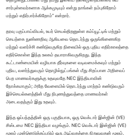
சார்புள்ளவர்களாக ஆக்கமுடியும் என்று நாங்கள் நம்புகிறோம்
மற்றும் எதிர்பார்க்கிறோம்” என்றார்.
தரவு பகுப்பாய்வியல், உயர் செயல்திறனுள்ள கம்ப்யூட்டிங் மற்றும்
செயற்கை நுண்ணறிவு ஆகியவை தொடர்ந்து ஒருங்கிணைகிற
மற்றும் வளர்ச்சி கண்டுவருகிற நிலையில் ஒரு புதிய எதிர்காலத்தை
எதிர்கொள்ள இந்த உலகம் தயாராகிவருகிறது. இந்த
கூட்டாண்மையின் வழியாக தீர்வுகளை வடிவமைக்கவும் மற்றும்
புதிய, வளர்ந்துவரும் தொழில்நுட்பங்கள் மீது சிறப்பான அறிவைப்
பெற மாணவர்களுக்கு உதவுவதே NEC இந்தியாவின்
நோக்கமாகும்; அதே வேளையில் தொடர்ந்து மாற்றம் கண்டுவரும்
இச்செயல்களத்தின் மீது நிபுணத்துவத்தை மாணவர்கள்
அடைவதற்கும் இது உதவும்.
இந்த ஒப்பந்தத்தின் ஒரு பகுதியாக, ஒரு வெக்டார் இன்ஜின் (VE)
சிஸ்டமை NEC இந்தியா வழங்கும். NEC வெக்டார் இன்ஜின் (VE)
மூலம் முன்னெடுக்கப்படும் ஒரு ஆய்வகத்தை நிறுவுவதன் மூலம்,