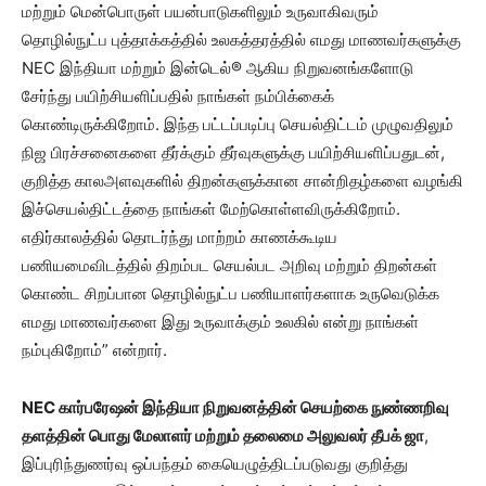
மற்றும் மென்பொருள் பயன்பாடுகளிலும் உருவாகிவரும்
தொழில்நுட்ப புத்தாக்கத்தில் உலகத்தரத்தில் எமது மாணவர்களுக்கு
NEC இந்தியா மற்றும் இன்டெல்® ஆகிய நிறுவனங்களோடு
சேர்ந்து பயிற்சியளிப்பதில் நாங்கள் நம்பிக்கைக்
கொண்டிருக்கிறோம். இந்த பட்டப்படிப்பு செயல்திட்டம் முழுவதிலும்
நிஜ பிரச்சனைகளை தீர்க்கும் தீர்வுகளுக்கு பயிற்சியளிப்பதுடன்,
குறித்த காலஅளவுகளில் திறன்களுக்கான சான்றிதழ்களை வழங்கி
இச்செயல்திட்டத்தை நாங்கள் மேற்கொள்ளவிருக்கிறோம்.
எதிர்காலத்தில் தொடர்ந்து மாற்றம் காணக்கூடிய
பணியமைவிடத்தில் திறம்பட செயல்பட அறிவு மற்றும் திறன்கள்
கொண்ட சிறப்பான தொழில்நுட்ப பணியாளர்களாக உருவெடுக்க
எமது மாணவர்களை இது உருவாக்கும் உலகில் என்று நாங்கள்
நம்புகிறோம்” என்றார்.
NEC கார்பரேஷன் இந்தியா நிறுவனத்தின் செயற்கை நுண்ணறிவு
தளத்தின் பொது மேலாளர் மற்றும் தலைமை அலுவலர் தீபக் ஜா
,
இப்புரிந்துணர்வு ஒப்பந்தம் கையெழுத்திடப்படுவது குறித்து