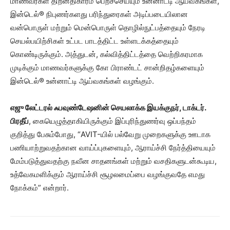
மாணவர்கள் திறனதிகாரம் பெறச்செய்யும் உன்னாட்டி ஆய்வகங்கள்,
இன்டெல்® நிபுணர்களது பரிந்துரைகள் அடிப்படையிலான
வன்பொருள் மற்றும் மென்பொருள் தொழில்நுட்பத்தையும் நேரடி
செயல்பயிற்சிகள் உட்பட பாடத்திட்ட உள்ளடக்கத்தையும்
கொண்டிருக்கும். அத்துடன், கல்வித்திட்டத்தை வெற்றிகரமாக
முடிக்கும் மாணவர்களுக்கு கோ பிராண்டட் சான்றிதழ்களையும்
இன்டெல்® உன்னாட்டி ஆய்வகங்கள் வழங்கும்.
எஜு லேட்டரல் ஃபவுண்டேஷனின் செயலாக்க இயக்குநர், டாக்டர்.
பிரதீப்
, கையெழுத்தாகியிருக்கும் இப்புரிந்துணர்வு ஒப்பந்தம்
குறித்து பேசும்போது, “AVIT-யில் பல்வேறு முறைகளுக்கு ஊடாக
பணியாற்றுவதற்கான வாய்ப்புகளையும், ஆராய்ச்சி நேர்த்தியையும்
மேம்படுத்துவதற்கு நவீன சாதனங்கள் மற்றும் வசதிகளுடன்கூடிய,
உத்வேகமளிக்கும் ஆராய்ச்சி சூழலமைப்பை வழங்குவதே எமது
நோக்கம்” என்றார்.