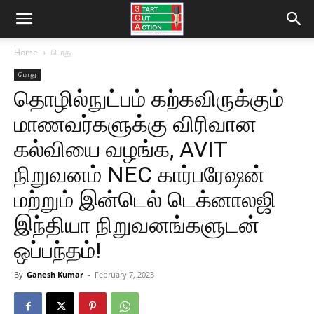
Home
பொது
பொது
தொழில்நுட்பம் கற்கவிருக்கும்
மாணவர்களுக்கு விரிவான
கல்வியை வழங்க, AVIT
நிறுவனம் NEC கார்பரேஷன்
மற்றும் இன்டெல் டெக்னாலஜி
இந்தியா நிறுவனங்களுடன்
ஒப்பந்தம்!
By
Ganesh Kumar
-
February 7, 2023