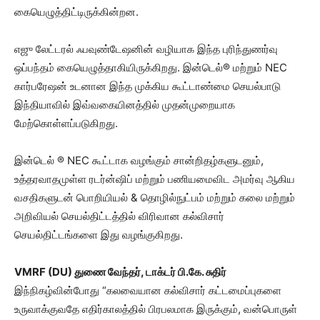
கையெழுத்திட்டிருக்கின்றன.
எஜு லேட்டரல் ஃபவுண்டேஷனின் வழியாக இந்த புரிந்துணர்வு
ஒப்பந்தம் கையெழுத்தாகியிருக்கிறது. இன்டெல்® மற்றும் NEC
கார்பரேஷன் உடனான இந்த முக்கிய கூட்டாண்மை செயல்பாடு
இந்தியாவில் இவ்வகையினத்தில் முதன்முறையாக
மேற்கொள்ளப்படுகிறது.
இன்டெல் ® NEC கூட்டாக வழங்கும் சான்றிதழ்களுடனும்,
உத்தரவாதமுள்ள ரடர்ன்ஷிப் மற்றும் பணியமைவிட அமர்வு ஆகிய
வசதிகளுடன் பொறியியல் & தொழில்நுட்பம் மற்றும் கலை மற்றும்
அறிவியல் செயல்திட்டத்தில் விரிவான கல்விசார்
செயல்திட்டங்களை இது வழங்குகிறது.
VMRF (DU) துணை வேந்தர், டாக்டர் பி.கே. சுதிர்
இந்நிகழ்வின்போது “கலவையான கல்விசார் கட்டமைப்புகளை
உருவாக்குவதே எதிர்காலத்தில் பிரபலமாக இருக்கும், வன்பொருள்