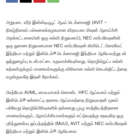
அறுபடை வீடு இன்ஸ்டிடியூட் ஆஃப் டெக்னாலஜி (AVIT –
நிகழ்நிலைப் பல்கலைக்கழகமான விநாயகா மிஷன் ஆராய்ச்சி
அறக்கட்டளையின் ஒரு கல்வி நிறுவனம்), NEC கார்பரேஷனின்
ஒரு துணை நிறுவனமான NEC கார்பரேஷன் லிமிடெட் பிரைவேட்
இந்தியா மற்றும் இன்டெல்® டெக்னாலஜி இந்தியா ஆகியவற்றுடன்
ஒத்துழைப்பு உடன்பாட்டை உருவாக்கியுள்ளது. தொழில்நுட்ப கல்வி
கற்கவிருக்கும் மாணவர்களுக்கு விரிவான கல்வி செயல்திட்டத்தை
வழங்குவதே இதன் நோக்கம்.
பிரத்யேக AI/ML, மையமாகக் கொண்ட HPC ஆய்வகம் மற்றும்
இன்டெல்® உன்னாட்டி தரவை ஆய்வகத்தை நிறுவுவதன் மூலம்
பல்வேறு தொழில்பிரிவுகளில் தங்களது முழு சாத்தியத்திறனை
மாணவர்களும், ஆராய்ச்சியாளர்களும் எட்டுவதற்கு உதவுகிற ஒரு
புரிந்துணர்வு ஒப்பந்தத்தில் (MoU), AVIT மற்றும் NEC கார்பரேஷன்
இந்தியா மற்றும் இன்டெல்® ஆகியவை