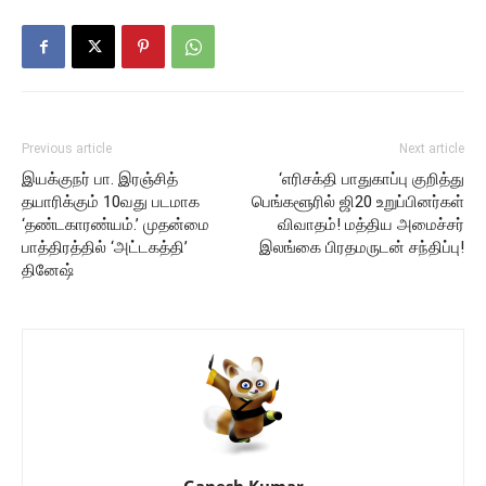
Previous article
Next article
இயக்குநர் பா. இரஞ்சித்
‘எரிசக்தி பாதுகாப்பு குறித்து
தயாரிக்கும் 10வது படமாக
பெங்களூரில் ஜி20 உறுப்பினர்கள்
‘தண்டகாரண்யம்.’ முதன்மை
விவாதம்! மத்திய அமைச்சர்
பாத்திரத்தில் ‘அட்டகத்தி’
இலங்கை பிரதமருடன் சந்திப்பு!
தினேஷ்