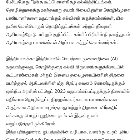
பேசியபோது “இந்த கூட்டு சான்றிதழ் கல்வித்திட்டங்கள்,
தொழில்துறைக்கு உகந்தவாறு தயார் நிலையிலுள்ள தொழில்முறை
பணியாளர்களை உருவாக்கும் கல்விசார் கருத்தாக்கங்கள், மிக
நவீன மென்பொருள் தொழில்நுட்பங்கள் மற்றும் தீர்வுகள்
ஆகியவற்றோடு பயிலும் குறிப்பிட்ட கல்விப் பிரிவில் நிபுணத்துவம்
ஆகியவற்றை மாணவர்கள் சிறப்பாக கற்றுக்கொள்வார்கள்.
இந்தியாவுக்கா இந்தியாவில் செயற்கை நுண்ணறிவை (AI)
உருவாக்குவது, தொழில்துறை கல்வி நிறுவனங்களுக்கிடையில்
கூட்டாண்மைகள் மற்றும் இளைய தலைமுறையினரின் திறனை
உயர்த்துதல் ஆகியவற்றின் மீது சிறப்பு கவனம் கொண்டிருக்கும்
ஒன்றிய அரசின் பட்ஜெட் 2023 உருவாக்கப்பட்டிருக்கும் நிலையில்
எதிர்கால தொழில்நுட்ப திறனுள்ளவர்களாக மாணவர்களை
அதற்கான அறிவை வழங்குவது மற்றும் திறனை பகிர்வதில்
எங்களது பொறுப்புறுதியை நாங்கள் இதன் மூலம்
வலுப்படுத்தவிருக்கிறோம்.
இந்த புரிந்துணர்வு ஒப்பந்தத்தின் வழியாக, வளர்ந்து வரும் புதிய
தொழில்நுட்பங்கள் மீது நமது இளைய தலைமுறையினரை சுய