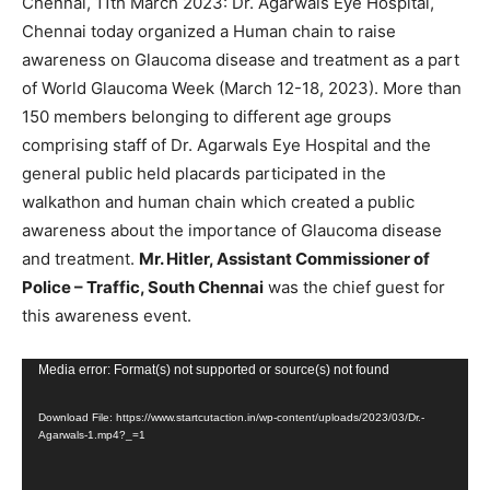
Chennai, 11th March 2023: Dr. Agarwals Eye Hospital,
Chennai today organized a Human chain to raise
awareness on Glaucoma disease and treatment as a part
of World Glaucoma Week (March 12-18, 2023). More than
150 members belonging to different age groups
comprising staff of Dr. Agarwals Eye Hospital and the
general public held placards participated in the
walkathon and human chain which created a public
awareness about the importance of Glaucoma disease
and treatment.
Mr. Hitler, Assistant Commissioner of
Police – Traffic, South Chennai
was the chief guest for
this awareness event.
Video
Media error: Format(s) not supported or source(s) not found
Player
Download File: https://www.startcutaction.in/wp-content/uploads/2023/03/Dr.-
Agarwals-1.mp4?_=1