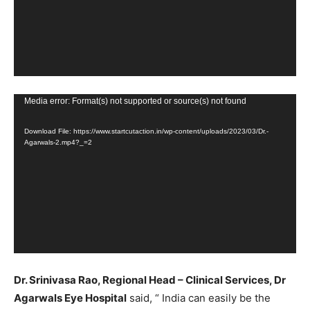
Video
Media error: Format(s) not supported or source(s) not found
Player
Download File: https://www.startcutaction.in/wp-content/uploads/2023/03/Dr.-
Agarwals-2.mp4?_=2
Dr. Srinivasa Rao, Regional Head – Clinical Services, Dr
Agarwals Eye Hospital
said, “ India can easily be the