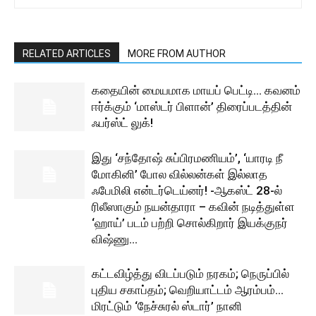
RELATED ARTICLES
MORE FROM AUTHOR
கதையின் மையமாக மாயப் பெட்டி… கவனம்
ஈர்க்கும் ‘மாஸ்டர் பிளான்’ திரைப்படத்தின்
ஃபர்ஸ்ட் லுக்!
இது ‘சந்தோஷ் சுப்பிரமணியம்’, ‘யாரடி நீ
மோகினி’ போல வில்லன்கள் இல்லாத
ஃபேமிலி என்டர்டெய்னர்! -ஆகஸ்ட் 28-ல்
ரிலீஸாகும் நயன்தாரா – கவின் நடித்துள்ள
‘ஹாய்’ படம் பற்றி சொல்கிறார் இயக்குநர்
விஷ்ணு...
கட்டவிழ்த்து விடப்படும் நரகம்; நெருப்பில்
புதிய சகாப்தம்; வெறியாட்டம் ஆரம்பம்…
மிரட்டும் ‘நேச்சுரல் ஸ்டார்’ நானி