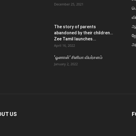
December 25, 2021
ப
வி
ஆ
The story of parents
abandoned by their children…
ஜ
Zee Tamil launches...
அர
April 16, 2022
‘ஓணான்’ சினிமா விமர்சனம்
January 2, 2022
OUT US
F