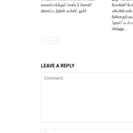
கவனம் ஈர்க்கும் ‘மாஸ்டர் பிளான்’
மோகினி’ போ
திரைப்படத்தின் ஃபர்ஸ்ட் லுக்!
ஃபேமிலி என்ட
ரிலீஸாகும் ந
‘ஹாய்’ படம் 
விஷ்ணு...
LEAVE A REPLY