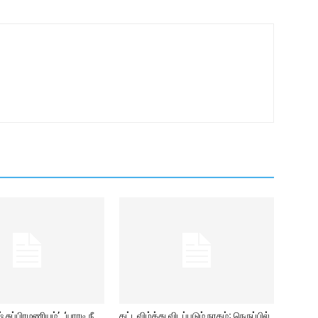
சுப்பிரமணியம்’, ‘யாரடி நீ
கட்டவிழ்த்து விடப்படும் நரகம்; நெருப்பில்