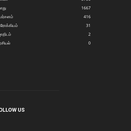
ொது
1667
மர்சனம்
416
ரோக்கியம்
31
ோதிடம்
2
சியல்
0
OLLOW US