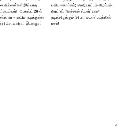
ல வில்லன்கள் இல்லாத
புதிய சகாப்தம்; வெறியாட்டம் ஆரம்பம்…
ர்டெய்னர்! -ஆகஸ்ட் 28-ல்
மிரட்டும் ‘நேச்சுரல் ஸ்டார்’ நானி
யன்தாரா – கவின் நடித்துள்ள
நடித்திருக்கும் ‘தி பாரடைஸ்’ படத்தின்
பற்றி சொல்கிறார் இயக்குநர்
டீசர்!