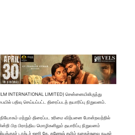
S FILM INTERNATIONAL LIMITED) சென்னையிலிருந்து
யில் பதிவு செய்யப்பட்ட திரைப்படத் தயாரிப்பு நிறுவனம்.
 விநியோகம் மற்றும் திரைப்பட உரிமை விற்பனை போன்றவற்றில்
மின்றி பிற பிராந்திய மொழிகளிலும் தயாரிப்பு நிறுவனம்
இயக்குநர் டாக்டர் ஐசரி கே, கணேஷ் தமிழ் நகைச்சுவை நடிகர்