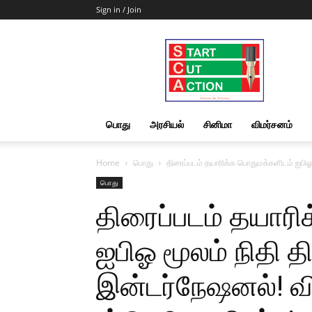
Sign in / Join
Start
Cut
Action
|
News
&
பொது
அரசியல்
சினிமா
விமர்சனம்
Views
Home
பொது
திரைப்படம் தயாரிக்க பொதுமக்களிடம் ஐபிஓ ம
பொது
திரைப்படம் தயாரி
ஐபிஓ மூலம் நிதி தி
இன்டர்நேஷனல்! வ