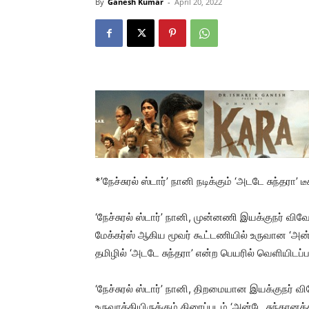
By
Ganesh Kumar
-
April 20, 2022
*’நேச்சுரல் ஸ்டார்’ நானி நடிக்கும் ‘அடடே சுந்தரா’ ட
‘நேச்சுரல் ஸ்டார்’ நானி, முன்னணி இயக்குநர் விவ
மேக்கர்ஸ் ஆகிய மூவர் கூட்டணியில் உருவான ‘அன்ட
தமிழில் ‘அடடே சுந்தரா’ என்ற பெயரில் வெளியிடப்பட
‘நேச்சுரல் ஸ்டார்’ நானி, திறமையான இயக்குந
உருவாக்கியிருக்கும் திரைப்படம் ‘அன்டே சுந்தரனக்க