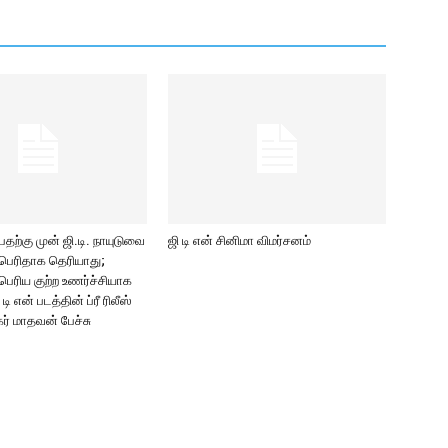
பதற்கு முன் ஜி.டி. நாயுடுவை
ஜி டி என் சினிமா விமர்சனம்
 பெரிதாக தெரியாது;
பெரிய குற்ற உணர்ச்சியாக
டி என் படத்தின் ப்ரீ ரிலீஸ்
கர் மாதவன் பேச்சு