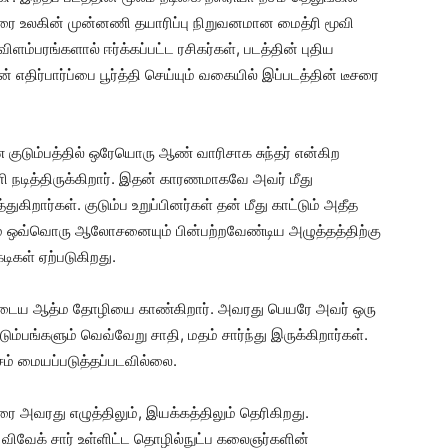
ை உலகின் முன்னணி தயாரிப்பு நிறுவனமான மைத்ரி மூவி
விளம்பரங்களால் ஈர்க்கப்பட்ட ரசிகர்கள், படத்தின் புதிய
திர்பார்ப்பை பூர்த்தி செய்யும் வகையில் இப்படத்தின் டீசரை
குடும்பத்தில் ஒரேயொரு ஆண் வாரிசாக சுந்தர் என்கிற
ி நடித்திருக்கிறார். இதன் காரணமாகவே அவர் மீது
ிறார்கள். குடும்ப உறுப்பினர்கள் தன் மீது காட்டும் அதீத
் ஒவ்வொரு ஆலோசனையும் பின்பற்றவேண்டிய அழுத்தத்திற்கு
டிகள் ஏற்படுகிறது.
ன்னுடைய ஆத்ம தோழியை காண்கிறார். அவரது பெயரே அவர் ஒரு
ும்பங்களும் வெவ்வேறு சாதி, மதம் சார்ந்து இருக்கிறார்கள்.
ம் மையப்படுத்தப்படவில்லை.
ை அவரது எழுத்திலும், இயக்கத்திலும் தெரிகிறது.
விவேக் சார் உள்ளிட்ட தொழில்நுட்ப கலைஞர்களின்