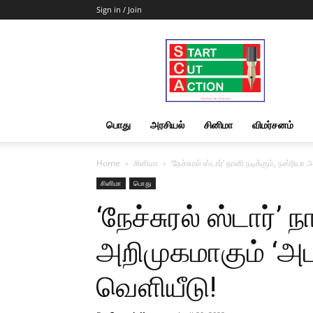
Sign in / Join
Start
Cut
Action
|
News
&
பொது
அரசியல்
சினிமா
விமர்சனம்
Views
Home
சினிமா
‘நேச்சுரல் ஸ்டார்’ நானி நடிக்கும், நஸ்ரியா
சினிமா
பொது
‘நேச்சுரல் ஸ்டார்’ 
அறிமுகமாகும் ‘அடட
வெளியீடு!