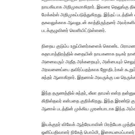
நாயகியாக அறிமுகமாகிறார். இவரை தெலுங்கு திர
மேக்கர்ஸ் அறிமுகப்படுத்துகிறது. இந்தப் படத்தின் 
தகவலுக்காக ஆவலுடன் காத்திருந்தனர் அவர்களின் எ
படக்குழுவினர் வெளியிட்டுள்ளனர்.
நிறைய குடும்ப உறுப்பினர்களைக் கொண்ட பிராமண 
கதாபாத்திரத்தில் கதையின் நாயகனாக நடிகர் நான
அனைவரும் அதீத அக்கறையும், அன்பையும் செலுத்துக
அரவணைப்பை தவிர்ப்பதற்காக ஜோதிடர்கள் கூறும
சுந்தர் ஆளாகிறார். இதனால் அவருக்கு பல நெருக்க
இந்த தருணத்தில் சுந்தர், லீலா தாமஸ் என்ற த
கிறிஸ்தவர் என்பதை குறிக்கிறது. இந்த இரண்டு குட
ஆனால் படத்தின் முக்கிய முரண்பாடாக இந்த அம்ச
இயக்குநர் விவேக் ஆத்ரேயாவின் பிரத்யேக முத்திர
ஒளிப்பதிவாளர் நிகேத் பொம்மி, இசையமைப்பாளர் 