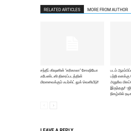
RELATED ARTICLES
MORE FROM AUTHOR
சந்தீப் கிஷனின் ‘கரிகாலா’ சோஷியோ
படம் ஆரம்பிப்
ஃபேண்டஸி திரைப்படத்தின்
பற்றி எனக்கு
மிரளவைக்கும் ஃபர்ஸ்ட் லுக் வெளியீடு!
அதுவே மிகப்
இருந்தது! -ஜி 
நிகழ்வில் நடி
LEAVE A REPLY