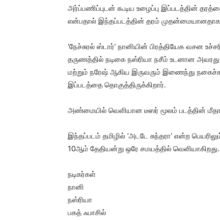
அர்ப்பணிப்புடன் கூடிய உழைப்பு இப்படத்தின் தரத்தை
என்பதால் இந்தப்படத்தின் தரம் முதன்மையானதாக 
‘நேச்சுரல் ஸ்டார்’ நானியின் பிரத்தியேக வசன உச்ச
தருணத்தில் நடிகை நஸ்ரியா நசீம் உடனான அவரது க
மற்றும் நரேஷ் ஆகிய இருவரும் இணைந்து நகைச்சுவ
இப்படத்தை தொகுத்திருக்கிறார்.
அண்மையில் வெளியான டீஸர் மூலம் படத்தின் மீதான
இந்தப்படம் தமிழில் ‘அடடே சுந்தரா’ என்ற பெயரில
10ஆம் தேதியன்று ஒரே சமயத்தில் வெளியாகிறது.
நடிகர்கள்
நானி
நஸ்ரியா
பகத் ஃபாசில்