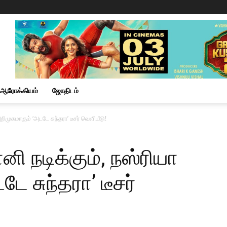
ஆரோக்கியம்
ஜோதிடம்
 அறிமுகமாகும் ‘அடடே சுந்தரா’ டீசர் வெளியீடு!
நானி நடிக்கும், நஸ்ரியா
ே சுந்தரா’ டீசர்