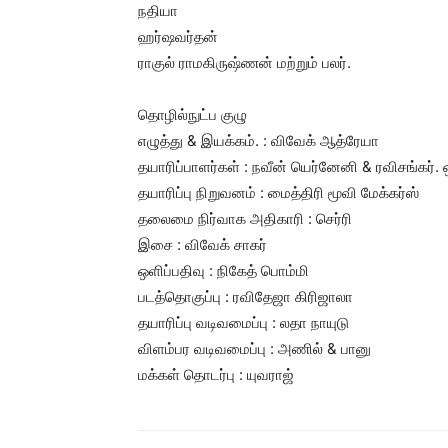
நதியா
ஹர்ஷவர்தன்
ராகுல் ராமகிருஷ்ணன் மற்றும் பலர்.
தொழில்நுட்ப குழு
எழுத்து & இயக்கம். : விவேக் ஆத்ரேயா
தயாரிப்பாளர்கள் : நவீன் யெர்னேனி & ரவிசங்கர். 
தயாரிப்பு நிறுவனம் : மைத்திரி மூவி மேக்கர்ஸ்
தலைமை நிர்வாக அதிகாரி : செர்ரி
இசை : விவேக் சாகர்
ஒளிப்பதிவு : நிகேத் பொம்மி
படத்தொகுப்பு : ரவிதேஜா கிரிஜாலா
தயாரிப்பு வடிவமைப்பு : லதா நாயுடு
விளம்பர வடிவமைப்பு : அணில் & பானு
மக்கள் தொடர்பு : யுவராஜ்