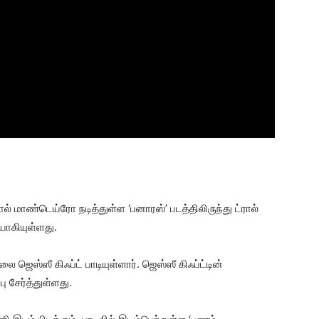
் மாண்டெய்ரோ நடித்துள்ள ‘பனாரஸ்’ படத்திலிருந்து ட்ரால்
ியாகியுள்ளது.
ஸ்ஸீ கிஃப்ட் பாடியுள்ளார். ஜெஸ்ஸீ கிஃப்ட்டின்
்பு சேர்த்துள்ளது.