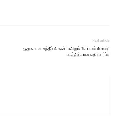
Next article
தனுஷுடன் சந்தீப் கிஷன்! எகிறும் ‘கேப்டன் மில்லர்’
படத்திற்கான எதிர்பார்ப்பு