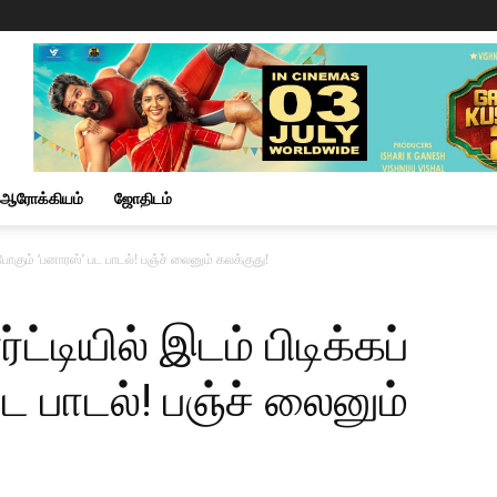
ஆரோக்கியம்
ஜோதிடம்
போகும் ‘பனாரஸ்’ பட பாடல்! பஞ்ச் லைனும் கலக்குது!
்டியில் இடம் பிடிக்கப்
ட பாடல்! பஞ்ச் லைனும்