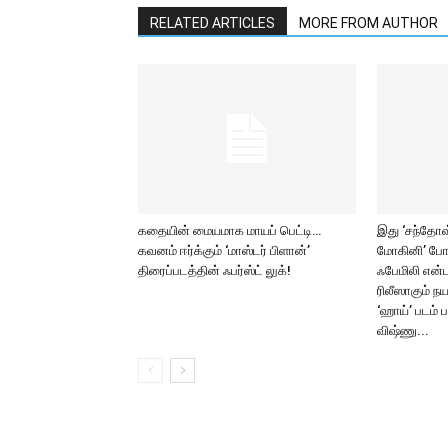
RELATED ARTICLES
MORE FROM AUTHOR
கதையின் மையமாக மாயப் பெட்டி…
இது ‘சந்தோஷ் 
கவனம் ஈர்க்கும் ‘மாஸ்டர் பிளான்’
மோகினி’ போ
திரைப்படத்தின் ஃபர்ஸ்ட் லுக்!
ஃபேமிலி என்ட
ரிலீஸாகும் ந
‘ஹாய்’ படம் 
விஷ்ணு...