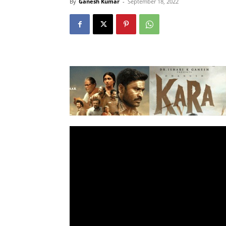
By
Ganesh Kumar
-
September 18, 2022