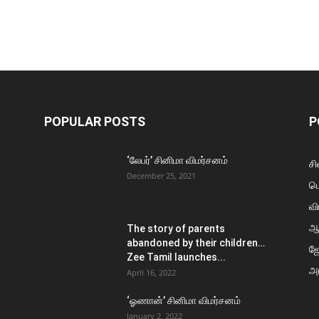
POPULAR POSTS
P
‘லேபர்’ சினிமா விமர்சனம்
சி
December 25, 2021
ப
வி
ஆ
The story of parents
abandoned by their children…
ஜ
Zee Tamil launches...
அர
April 16, 2022
‘ஓணான்’ சினிமா விமர்சனம்
January 2, 2022