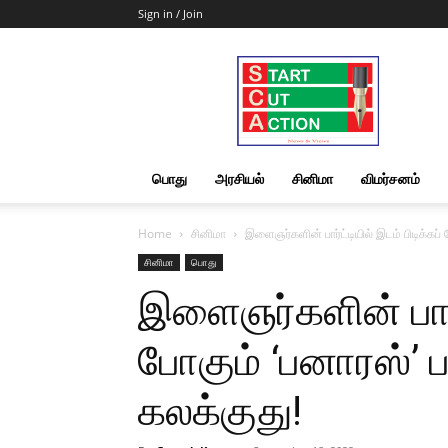
Sign in / Join
Start
Cut
Action
|
News
&
பொது
அரசியல்
சினிமா
விமர்சனம்
Views
Home
சினிமா
இளைஞர்களின் பார்ட்டியில் இடம் பிடிக்கப் 
சினிமா
பொது
இளைஞர்களின் பார்ட
போகும் ‘பனாரஸ்’ ப
கலக்குது!