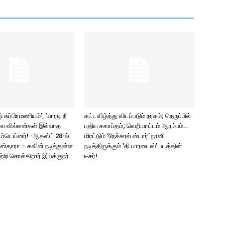
சுப்பிரமணியம்’, ‘யாரடி நீ
கட்டவிழ்த்து விடப்படும் நரகம்; நெருப்பில்
ல வில்லன்கள் இல்லாத
புதிய சகாப்தம்; வெறியாட்டம் ஆரம்பம்…
ர்டெய்னர்! -ஆகஸ்ட் 28-ல்
மிரட்டும் ‘நேச்சுரல் ஸ்டார்’ நானி
யன்தாரா – கவின் நடித்துள்ள
நடித்திருக்கும் ‘தி பாரடைஸ்’ படத்தின்
பற்றி சொல்கிறார் இயக்குநர்
டீசர்!