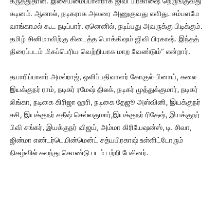
கருத்துதான். இசையமைப்பாளராக ஜிவி பிரகாஷை நெருங்குவது
கடினம். ஆனால், நடிகராக அவரை அணுகுவது எளிது. சம்பளமே
வாங்காமல் கூட நடிப்பார். ஏனெனில், நடிப்பது அவருக்கு பிடிக்கும்.
தமிழ் சினிமாவிற்கு கிடைத்த பொக்கிஷம் ஜிவி பிரகாஷ். இந்தத்
திரைப்படம் மிகப்பெரிய வெற்றியாக மாற வேண்டும்” என்றார்.
தயாரிப்பாளர் அமல்ராஜ், ஒளிப்பதிவாளர் கோகுல் பினாய், கலை
இயக்குநர் ராம், நடிகர் ரமேஷ் திலக், நடிகர் முத்துக்குமார், நடிகர்
லிங்கா, நடிகை கிரிஜா ஹரி, நடிகை தேஜூ அஸ்வினி, இயக்குநர்
சசி, இயக்குநர் சதீஷ் செல்லகுமார்,இயக்குநர் ரிதேஷ், இயக்குநர்
பிவி சங்கர், இயக்குநர் விஜய், அம்மா கிரியேஷன்ஸ், டி. சிவா,
ஜின்மா எண்டர்டெயின்மென்ட் சத்யபிரகாஷ் உள்ளிட்டோரும்
நிகழ்வில் கலந்து கொண்டு படம் பற்றி பேசினர்.