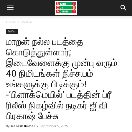
Home
சினிமா
சினிமா
மாறன் நல்ல படத்தை
கொடுத்துள்ளார்;
இடைவேளைக்கு முன்பு வரும்
40 நிமிடங்கள் நிச்சயம்
உங்களுக்கு பிடிக்கும்!
-‘பிளாக்மெயில்’ படத்தின் ப்ரீ
ரிலீஸ் நிகழ்வில் நடிகர் ஜீ வி
பிரகாஷ் பேச்சு
By
Ganesh Kumar
-
September 5, 2025