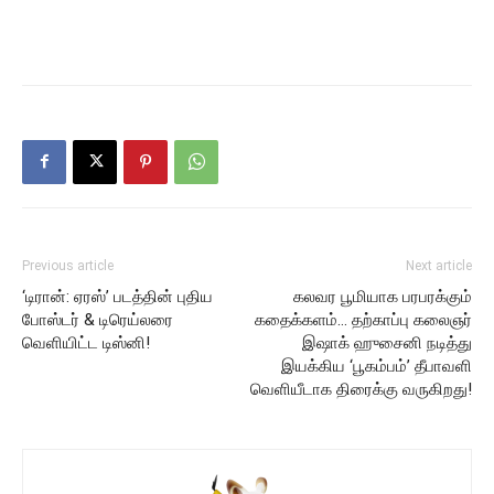
Previous article
Next article
‘டிரான்: ஏரஸ்’ படத்தின் புதிய
கலவர பூமியாக பரபரக்கும்
போஸ்டர் & டிரெய்லரை
கதைக்களம்… தற்காப்பு கலைஞர்
வெளியிட்ட டிஸ்னி!
இஷாக் ஹுசைனி நடித்து
இயக்கிய ‘பூகம்பம்’ தீபாவளி
வெளியீடாக திரைக்கு வருகிறது!