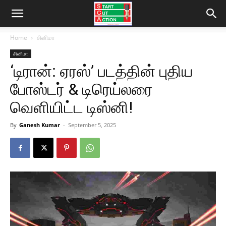
Home
சினிமா
சினிமா
‘டிரான்: ஏரஸ்’ படத்தின் புதிய
போஸ்டர் & டிரெய்லரை
வெளியிட்ட டிஸ்னி!
By
Ganesh Kumar
-
September 5, 2025