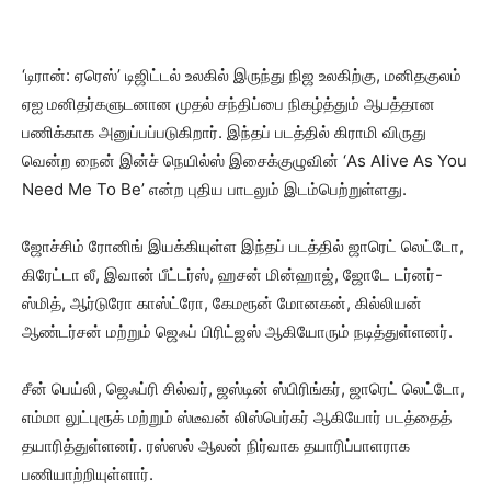
‘டிரான்: ஏரெஸ்’ டிஜிட்டல் உலகில் இருந்து நிஜ உலகிற்கு, மனிதகுலம்
ஏஐ மனிதர்களுடனான முதல் சந்திப்பை நிகழ்த்தும் ஆபத்தான
பணிக்காக அனுப்பப்படுகிறார். இந்தப் படத்தில் கிராமி விருது
வென்ற நைன் இன்ச் நெயில்ஸ் இசைக்குழுவின் ‘As Alive As You
Need Me To Be’ என்ற புதிய பாடலும் இடம்பெற்றுள்ளது.
ஜோச்சிம் ரோனிங் இயக்கியுள்ள இந்தப் படத்தில் ஜாரெட் லெட்டோ,
கிரேட்டா லீ, இவான் பீட்டர்ஸ், ஹசன் மின்ஹாஜ், ஜோடே டர்னர்-
ஸ்மித், ஆர்டுரோ காஸ்ட்ரோ, கேமரூன் மோனகன், கில்லியன்
ஆண்டர்சன் மற்றும் ஜெஃப் பிரிட்ஜஸ் ஆகியோரும் நடித்துள்ளனர்.
சீன் பெய்லி, ஜெஃப்ரி சில்வர், ஜஸ்டின் ஸ்பிரிங்கர், ஜாரெட் லெட்டோ,
எம்மா லுட்புரூக் மற்றும் ஸ்டீவன் லிஸ்பெர்கர் ஆகியோர் படத்தைத்
தயாரித்துள்ளனர். ரஸ்ஸல் ஆலன் நிர்வாக தயாரிப்பாளராக
பணியாற்றியுள்ளார்.