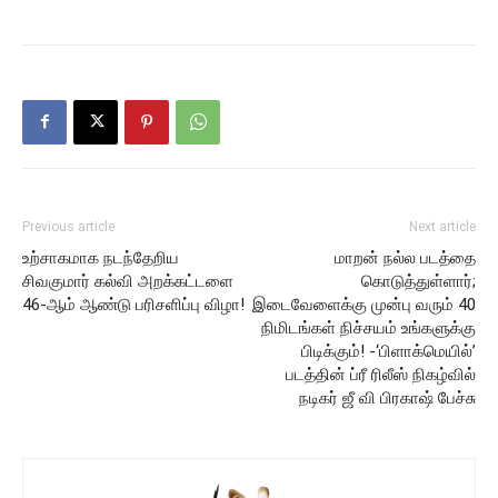
Previous article
Next article
உற்சாகமாக நடந்தேறிய
மாறன் நல்ல படத்தை
சிவகுமார் கல்வி அறக்கட்டளை
கொடுத்துள்ளார்;
46-ஆம் ஆண்டு பரிசளிப்பு விழா!
இடைவேளைக்கு முன்பு வரும் 40
நிமிடங்கள் நிச்சயம் உங்களுக்கு
பிடிக்கும்! -‘பிளாக்மெயில்’
படத்தின் ப்ரீ ரிலீஸ் நிகழ்வில்
நடிகர் ஜீ வி பிரகாஷ் பேச்சு