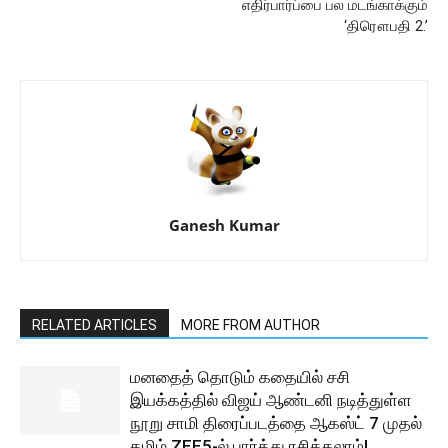
எதிர்பார்ப்பை பல மடங்காக்கும்
‘திரௌபதி 2.’
Ganesh Kumar
RELATED ARTICLES
MORE FROM AUTHOR
மனதைத் தொடும் கதையில் சசி
இயக்கத்தில் விஜய் ஆண்டனி நடித்துள்ள
நூறு சாமி திரைப்படத்தை ஆகஸ்ட் 7 முதல்
தமிழ் ZEE5-ல் பார்த்து ரசிக்கலாம்!