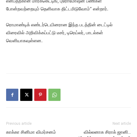
என்பதற்கான மார்க்கெட்டிங், புரோமோஷன் பணிகள்
போன்றவற்றையும் தெளிவாக திட்டமிடுவோம்” என்றார்.
ரொமாண்டிக் எண்டர்டெயினரான இந்த படத்தின் டைட்டில்
விரைவில் அறிவிக்கப்பட்டு டீசர், டிரெய்லர், பாடல்கள்
வெளியாகவுள்ளன.
Previous article
Next article
காக்கா சினிமா விமர்சனம்
வில்லனாக சிராக் ஜானி…