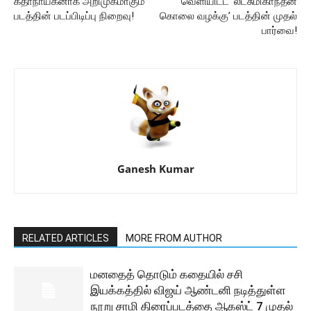
கதாநாயகனாக அறிமுகமாகும்
வெளியிட்ட ‘லட்சுமிகாந்தன்
படத்தின் படப்பிடிப்பு நிறைவு!
கொலை வழக்கு’ படத்தின் முதல்
பார்வை!
Ganesh Kumar
RELATED ARTICLES
MORE FROM AUTHOR
மனதைத் தொடும் கதையில் சசி
இயக்கத்தில் விஜய் ஆண்டனி நடித்துள்ள
நூறு சாமி திரைப்படத்தை ஆகஸ்ட் 7 முதல்