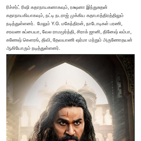
ரிச்சர்ட் ரிஷி கதாநாயகனாகவும், ரக்ஷனா இந்துசுதன்
கதாநாயகியாகவும், நட்டி நடராஜ் முக்கிய கதாபாத்திரத்திலும்
நடித்துள்ளனர். மேலும் Y.G. மகேந்திரன், நாடோடிகள் பரணி,
சரவண சுப்பையா, வேல ராமமூர்த்தி, சிராக் ஜானி, தினேஷ் லம்பா,
கணேஷ் கௌரங், திவி, தேவயாணி ஷர்மா மற்றும் அருணோதயன்
ஆகியோரும் நடித்துள்ளனர்.