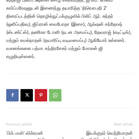
கார்ப்பரேஷனுடன் இணைந்து தயாரித்த ‘திரௌபதி 2’
திரைப்படத்தின் தொழில்நுட்பக்குழுவில் பிலிப் ஆர். சுந்தர்
(ஒளிப்பதிவு), ஜிப்ரான் வைபோதா (இசை), ஆக்‌ஷன் சந்தோஷ்
(ஸ்டண்ட்ஸ்), தணிகா டோனி (நடன அமைப்பு), தேவராஜ் (எடிட்டிங்),
மற்றும் கமல்நாதன் (தயாரிப்பு வடிவமைப்பு) ஆகியோர் உள்ளனர்.
வசனங்களை பத்மா சந்திரசேகர் மற்றும் மோகன் ஜி
எழுதியுள்ளனர்.
Previous article
Next article
‘பிக் பாஸ்’ விக்ரமன்
இயக்குநர் வெற்றிமாறன்