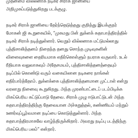
முதன்மை வில்லனாக நடிகர் சிராக் ஜானியை
அறிமுகப்படுத்துகிறது படக்குழு.
நடிகர் சிராக் ஜானியை தேர்ந்தெடுத்தது குறித்து இயக்குநர்
மோகன் ஜி கூறுகையில், “முகமது பின் துக்ளக் கதாபாத்திரத்தில்
நடிகர் சிராக் நடித்துள்ளார். வெறும் வில்லனாக மட்டுமல்லாது
புத்திசாலித்தனம் நிறைந்த தனது சொந்த முடிவுகளின்
விளைவுகளை தைரியமாக எதிர்கொள்ளும் நபராக வருவார். உடல்
ரீதியாக வலுவாகவும் அதேசமயம், புத்திசாலித்தனத்தையும்
நடிப்பில் கொண்டு வரும் வகையிலான நடிகரை நாங்கள்
எதிர்பார்த்தோம். துக்ளக்கை புத்திசாலித்தனமான முட்டாள் என்று
வரலாறு நினைவு கூறுகிறது. அந்த முரண்பாட்டைப் படம்பிடிக்க
மிகப்பெரிய கட்டுப்பாடு தேவை. சிராக் முழு ஈடுபாட்டுடன் அந்த
கதாபாத்திரத்திற்கு தேவையான அச்சுறுத்தல், கண்ணியம் மற்றும்
உணர்வுப்பூர்வமான நடிப்பை கொடுத்துள்ளார். அந்த
கதாபாத்திரமாகவே வாழ்ந்திருக்கிறார். அவரது நடிப்பு படத்திற்கு
மிகப்பெரிய பலம்” என்றார்.