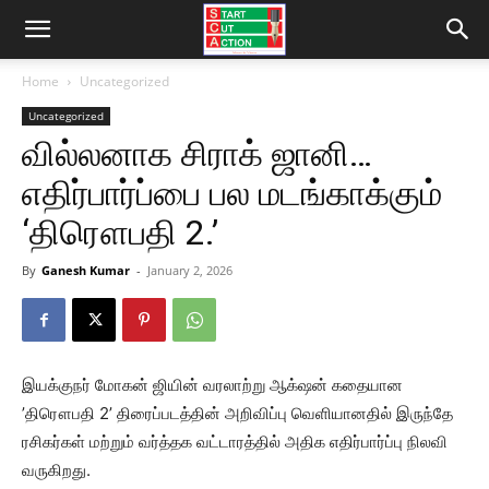
Home
Uncategorized
Uncategorized
வில்லனாக சிராக் ஜானி…
எதிர்பார்ப்பை பல மடங்காக்கும்
‘திரௌபதி 2.’
By
Ganesh Kumar
-
January 2, 2026
இயக்குநர் மோகன் ஜியின் வரலாற்று ஆக்‌ஷன் கதையான
’திரௌபதி 2’ திரைப்படத்தின் அறிவிப்பு வெளியானதில் இருந்தே
ரசிகர்கள் மற்றும் வர்த்தக வட்டாரத்தில் அதிக எதிர்பார்ப்பு நிலவி
வருகிறது.