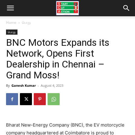
Home
பொது
பொது
BNC Motors Expands its
Network, Opens First
Dealership in Chennai –
Grand Moss!
By
Ganesh Kumar
-
August 4, 2023
Bharat New-Energy Company (BNC), the EV motorcycle
company headquartered at Coimbatore is proud to