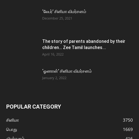
‘லேபர்’ சினிமா விமர்சனம்
December 25, 2021
The story of parents abandoned by their
children… Zee Tamil launches...
April 16, 2022
‘ஓணான்’ சினிமா விமர்சனம்
January 2, 2022
POPULAR CATEGORY
சினிமா
3750
பொது
1669
விமர்சனம்
416