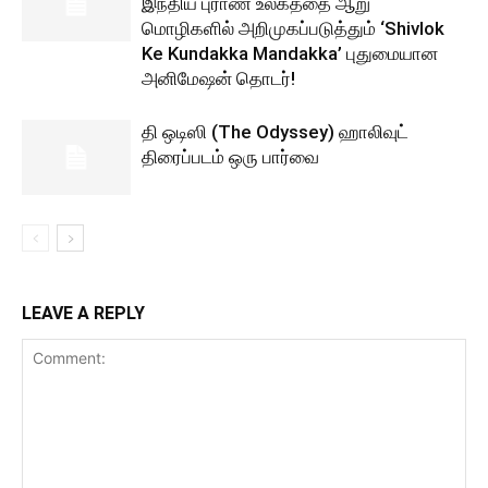
இந்திய புராண உலகத்தை ஆறு
மொழிகளில் அறிமுகப்படுத்தும் ‘Shivlok
Ke Kundakka Mandakka’ புதுமையான
அனிமேஷன் தொடர்!
தி ஒடிஸி (The Odyssey) ஹாலிவுட்
திரைப்படம் ஒரு பார்வை
LEAVE A REPLY