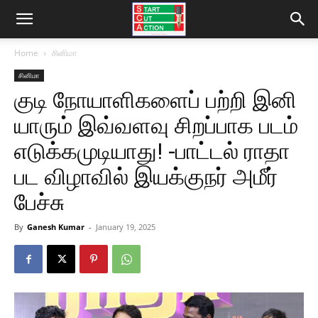
Home
சினிமா
சினிமா
குடி நோயாளிகளைப் பற்றி இனி
யாரும் இவ்வளவு சிறப்பாக படம்
எடுக்கமுடியாது! -பாட்டல் ராதா
பட விழாவில் இயக்குநர் அமீர்
பேச்சு
By
Ganesh Kumar
-
January 19, 2025