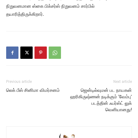
நிறுவனமான ஸ்கை பிக்சர்ஸ் நிறுவனம் சார்பில்
தயாரித்திருக்கிறார்.
Previous article
Next article
லெக் பீஸ் சினிமா விமர்சனம்
ஜென்டில்வுமன் பட நாயகன்
ஹரிகிருஷ்ணன் நடிக்கும் ‘வேம்பு’
படத்தின் ஃபர்ஸ்ட் லுக்
வெளியானது!