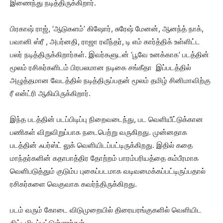
இணைந்து நடித்திருக்கிறார்.
பிரகாஷ் ராஜ், ‘ஆடுகளம்’ கிஷோர், சுரேஷ் மேனன், ஆனந்த் நாக்,
பவானி ஸ்ரீ , அபர்னதி, ராஜா ரவீந்தர், டி எம் கார்த்திக் உள்ளிட்ட
பலர் நடித்திருக்கிறார்கள். இவர்களுடன் ‘பூவே உனக்காக’ படத்தின்
மூலம் ரசிகர்களிடம் பிரபலமான நடிகை சங்கீதா இப்படத்தில்
அழுத்தமான வேடத்தில் நடித்திருப்பதன் மூலம் தமிழ் சினிமாவிற்கு
ரீ என்ட்ரி ஆகியிருக்கிறார்.
இந்த படத்தின் படப்பிடிப்பு நிறைவடைந்து, பட வெளியீட்டுக்கான
பணிகள் விறுவிறுப்பாக நடைபெற்று வருகிறது. முன்னதாக
படத்தின் ஃபர்ஸ்ட் லுக் வெளியிடப்பட்டிருக்கிறது. இதில் கதை
மாந்தர்களின் கதாபாத்திர தோற்றம் பாரம்பரியத்தை கம்பீரமாக
வெளிபடுத்தும் குடும்ப புகைப்படமாக வடிவமைக்கப்பட்டிருப்பதால்
ரசிகர்களை வெகுவாக கவர்ந்திருக்கிறது.
படம் வரும் கோடை விடுமுறையில் திரையரங்குகளில் வெளியிட
திட்டமிடப்பட்டுள்ளார்கள்.