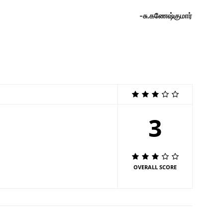
-சு.கணேஷ்குமார்
3
OVERALL SCORE