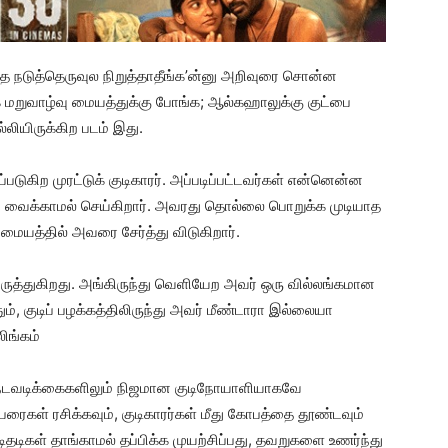
ும்பத்த நடுத்தெருவுல நிறுத்தாதீங்க’ன்னு அறிவுரை சொன்ன
 மறுவாழ்வு மையத்துக்கு போங்க; ஆல்கஹாலுக்கு குட்பை
்லியிருக்கிற படம் இது.
படுகிற முரட்டுக் குடிகாரர். அப்படிப்பட்டவர்கள் என்னென்ன
் வைக்காமல் செய்கிறார். அவரது தொல்லை பொறுக்க முடியாத
ையத்தில் அவரை சேர்த்து விடுகிறார்.
வருத்துகிறது. அங்கிருந்து வெளியேற அவர் ஒரு வில்லங்கமான
், குடிப் பழக்கத்திலிருந்து அவர் மீண்டாரா இல்லையா
ிங்கம்
் நடவடிக்கைகளிலும் நிஜமான குடிநோயாளியாகவே
லப்பரைகள் ரசிக்கவும், குடிகாரர்கள் மீது கோபத்தை தூண்டவும்
ிதடிகள் தாங்காமல் தப்பிக்க முயற்சிப்பது, தவறுகளை உணர்ந்து