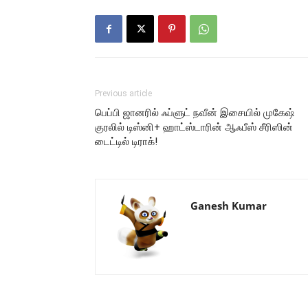
Previous article
பெப்பி ஜானரில் ஃப்ளுட் நவீன் இசையில் முகேஷ்
குரலில் டிஸ்னி+ ஹாட்ஸ்டாரின் ஆஃபீஸ் சீரிஸின்
டைட்டில் டிராக்!
Ganesh Kumar