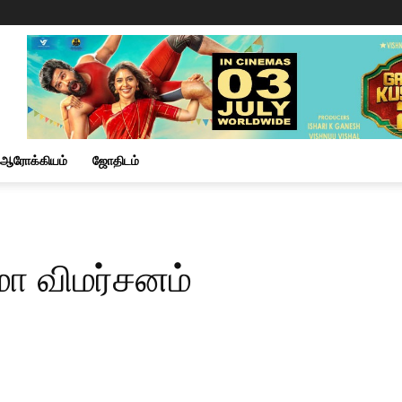
ஆரோக்கியம்
ஜோதிடம்
மா விமர்சனம்