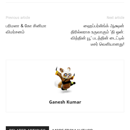
Previous article
Next article
பரிமளா & கோ சினிமா
ஹைப்பர்லிங்க் ஆக்ஷன்
விமர்சனம்
திரில்லராக உருவாகும் ‘தி ஒன்:
வித்தின் யூ’ படத்தின் டைட்டில்
டீசர் வெளியானது!
Ganesh Kumar