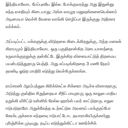
இந்தியாவோட மேப்புலயே இல்ல. போக்குவரத்து அது இதுன்னு
எந்த வசதியும் கிடையாது; அங்க வாழுற மனுஷங்களையெல்லாம்
அடிமையா வெச்சி வேலை வாங்கி செழிப்பா இருக்குது அதிகார
வர்க்கம்.
அப்படிப்பட்ட மக்களுக்கு விடுதலை கிடைக்கிறதுக்கு, அந்த மலைக்
கிராமமும் இந்தியாவோட ஒரு பகுதிதான்கிற அடையாளத்தை
உருவாக்குறதுக்கு தன்கிட்டே இருக்கிற விளையாட்டுத் திறமைய
பயன்படுத்துறாரு பெத்தி. அது எப்படிங்கிறதை 3 மணி நேரம்
தாண்டி ஓடுற மாதிரி எடுத்து வெச்சிருக்காங்க.
ராம்சரண் ஆரம்பத்துல கிரிக்கெட்ல சிக்ஸரா அடிச்சு விளாசுறாரு;
அடுத்து குஸ்தில சிறுத்தையா சீறிப் பாயுறாரு; ஒரு காலுல பாதிய
நறுக்கி வீசிட்டு ரன்னிங் ரேஸ்ல ஹார்ஸ் பவர் காட்டுறாரு. எதுல
ஈடுபடுறாரோ அதுக்கேத்த உடற்கட்டுல அவரைப் பாக்குறப்போ
கேரக்டருக்காக எந்தளவு ஈடுபாட்டோட தயாராகியிருக்கார்னு
புரிஞ்சிக்க முடியுது. நடிப்ப எடுத்துக்கிட்டா உணர்ச்சிக்