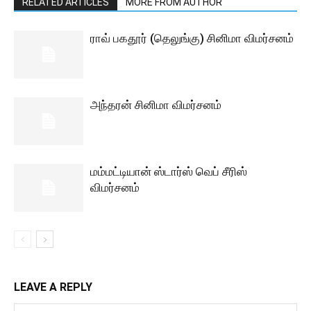
RELATED ARTICLES
MORE FROM AUTHOR
ராவ் பகதூர் (தெலுங்கு) சினிமா விமர்சனம்
அந்தரன் சினிமா விமர்சனம்
மம்மட்டியான் ஸ்டார்ஸ் வெப் சீரிஸ்
விமர்சனம்
LEAVE A REPLY