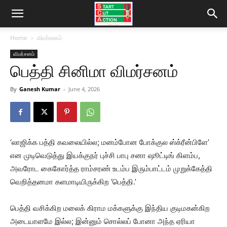
Home
விமர்சனம்
விமர்சனம்
பெத்தி சினிமா விமர்சனம்
By
Ganesh Kumar
-
June 4, 2026
‘லாஜிக்க பத்தி கவலையில்ல; மனம்போன போக்குல ஸ்க்ரீன்பிளே’
என முடிவெடுத்து இயக்குநர் புச்சி பாபு சனா ஷூட்டிங் கிளம்ப,
அவரோட கைகோர்த்த ராம்சரண் உடம்ப இரும்பாட்டம் முறுக்கேத்தி
வெறித்தனமா களமாடியிருக்கிற ‘பெத்தி.’
பெத்தி வசிக்கிற மலைக் கிராம மக்களுக்கு இந்திய குடிமகன்கிற
அடையாளமே இல்ல; இன்னும் சொல்லப் போனா அந்த ஏரியா