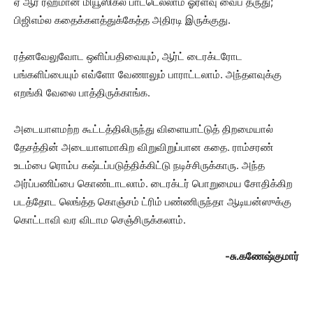
ஏ ஆர் ரஹ்மான் மியூஸிக்ல பாட்டெல்லாம் ஓரளவு வைப் தருது;
பிஜிஎம்ல கதைக்களத்துக்கேத்த அதிரடி இருக்குது.
ரத்னவேலுவோட ஒளிப்பதிவையும், ஆர்ட் டைரக்டரோட
பங்களிப்பையும் எவ்ளோ வேணாலும் பாராட்டலாம். அந்தளவுக்கு
எறங்கி வேலை பாத்திருக்காங்க.
அடையாளமற்ற கூட்டத்திலிருந்து விளையாட்டுத் திறமையால்
தேசத்தின் அடையாளமாகிற விறுவிறுப்பான கதை. ராம்சரண்
உடம்பை ரொம்ப கஷ்டப்படுத்திக்கிட்டு நடிச்சிருக்காரு. அந்த
அர்ப்பணிப்பை கொண்டாடலாம். டைரக்டர் பொறுமைய சோதிக்கிற
படத்தோட லெங்த்த கொஞ்சம் ட்ரிம் பண்ணிருந்தா ஆடியன்ஸுக்கு
கொட்டாவி வர விடாம செஞ்சிருக்கலாம்.
-சு.கணேஷ்குமார்