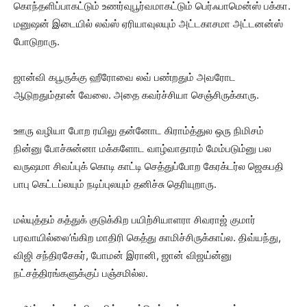
கொந்தளிப்பாகட்டும் உணர்வுபூர்வமாகட்டும் பெர்ஃபாமென்ஸ் பக்கா.
மனுஷன் இடையில் லவ்ஸ் ஏரியாவுலயும் அட்டகாசமா அட்டனன்ஸ்
போடுறாரு.
ஜான்வி கபூருக்கு ஹீரோவை லவ் பண்றதும் அவரோட
ஆடுறதும்தான் வேலை. அதை கவர்ச்சியா செஞ்சிருக்காரு.
ஊரு வழியா போற ரயிலு தன்னோட கிராம்த்துல ஒரு நிமிசம்
நின்னு போச்சுன்னா மக்களோட வாழ்வாதாரம் மேம்படும்னு பல
வருஷமா சிவப்புக் கொடி காட்டி செத்துப்போற கேரக்டர்ல ஜெகபதி
பாபு கெட்டப்லயும் நடிப்புலயும் தனிச்சு தெரியுறாரு.
மல்யுத்தம் கத்துக் குடுக்கிற பயிற்சியாளரா சிவராஜ் குமார்
பரவாயில்லை’ங்கிற மாதிரி கெத்து காமிச்சிருக்காப்ல. திவ்யந்து,
விஜி சந்திரசேகர், போமன் இரானி, ஜான் விஜய்ன்னு
நட்சத்திரங்களுக்குப் பஞ்சமில்ல.