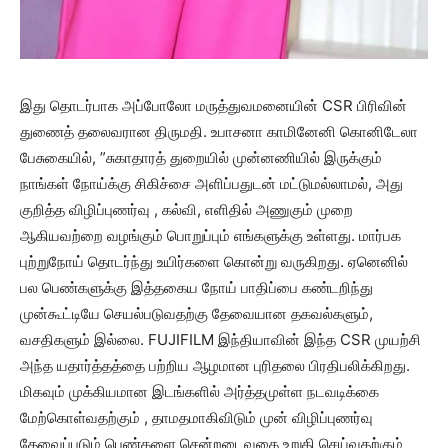
இது தொடர்பாக அப்போலோ மருத்துவமனையின் CSR பிரிவின்
துணைத் தலைவரான திருமதி. உபாசனா காமினேனி கொனிடேலா
பேசுகையில், ”சுகாதாரத் துறையில் முன்னணியில் இருக்கும்
நாங்கள் நோய்க்கு சிகிச்சை அளிப்பதுடன் மட்டுமல்லாமல், அது
குறித்த விழிப்புணர்வு , கல்வி, எளிதில் அணுகும் முறை
ஆகியவற்றை வழங்கும் பொறுப்பும் எங்களுக்கு உள்ளது. மார்பக
புற்றுநோய் தொடர்ந்து உயிர்களை கொன்று வருகிறது. ஏனெனில்
பல பெண்களுக்கு இத்தகைய நோய் பாதிப்பை கண்டறிந்து
முன்கூட்டியே செயல்படுவதற்கு தேவையான தகவல்களும்,
வசதிகளும் இல்லை. FUJIFILM இந்தியாவின் இந்த CSR முயற்சி
அந்த யதார்த்தத்தை பற்றிய ஆழமான புரிதலை பிரதிபலிக்கிறது.
மிகவும் முக்கியமான இடங்களில் அர்த்தமுள்ள நடவடிக்கை
மேற்கொள்வதற்கும் , தாமதமாகிவிடும் முன் விழிப்புணர்வு
தேவைப்படும் பெண்களை சென்றடைவதை உறுதி செய்வதற்கும்