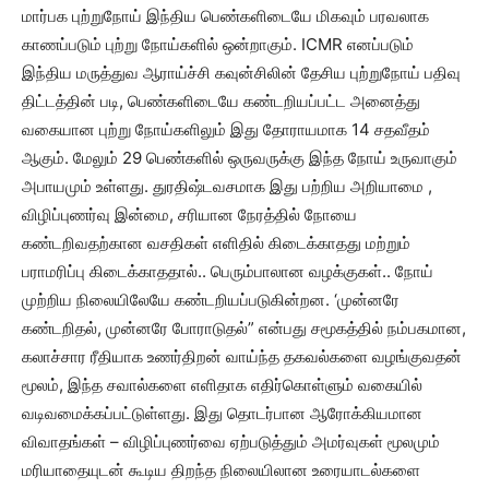
மார்பக புற்றுநோய் இந்திய பெண்களிடையே மிகவும் பரவலாக
காணப்படும் புற்று நோய்களில் ஒன்றாகும். ICMR எனப்படும்
இந்திய மருத்துவ ஆராய்ச்சி கவுன்சிலின் தேசிய புற்றுநோய் பதிவு
திட்டத்தின் படி, பெண்களிடையே கண்டறியப்பட்ட அனைத்து
வகையான புற்று நோய்களிலும் இது தோராயமாக 14 சதவீதம்
ஆகும். மேலும் 29 பெண்களில் ஒருவருக்கு இந்த நோய் உருவாகும்
அபாயமும் உள்ளது. துரதிஷ்டவசமாக இது பற்றிய அறியாமை ,
விழிப்புணர்வு இன்மை, சரியான நேரத்தில் நோயை
கண்டறிவதற்கான வசதிகள் எளிதில் கிடைக்காதது மற்றும்
பராமரிப்பு கிடைக்காததால்.. பெரும்பாலான வழக்குகள்.. நோய்
முற்றிய நிலையிலேயே கண்டறியப்படுகின்றன.‌ ‘முன்னரே
கண்டறிதல், முன்னரே போராடுதல்” என்பது சமூகத்தில் நம்பகமான,
கலாச்சார ரீதியாக உணர்திறன் வாய்ந்த தகவல்களை வழங்குவதன்
மூலம், இந்த சவால்களை எளிதாக எதிர்கொள்ளும் வகையில்
வடிவமைக்கப்பட்டுள்ளது. இது தொடர்பான ஆரோக்கியமான
விவாதங்கள் – விழிப்புணர்வை ஏற்படுத்தும் அமர்வுகள் மூலமும்
மரியாதையுடன் கூடிய திறந்த நிலையிலான உரையாடல்களை