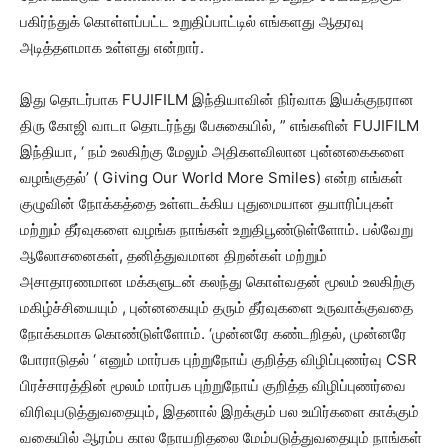
பகிர்ந்துக் கொள்ளப்பட்ட உறுதிப்பாட்டில் எங்களது ஆதரவு
அடித்தளமாக உள்ளது என்றார்.
இது தொடர்பாக FUJIFILM இந்தியாவின் நிர்வாக இயக்குநரான
திரு கோஜி வாடா தொடர்ந்து பேசுகையில், ” எங்களின் FUJIFILM
இந்தியா, ‘ நம் உலகிற்கு மேலும் அதிகளவிலான புன்னகைகளை
வழங்குதல்’ ( Giving Our World More Smiles) என்ற எங்கள்
குழுவின் நோக்கத்தை உள்ளடக்கிய புதுமையான தயாரிப்புகள்
மற்றும் தீர்வுகளை வழங்க நாங்கள் உறுதிபூண்டுள்ளோம்.‌ பல்வேறு
ஆலோசனைகள், தனித்துவமான திறன்கள் மற்றும்
அசாதாரணமான மக்களுடன் கலந்து கொள்வதன் மூலம் உலகிற்கு
மகிழ்ச்சியையும் , புன்னகையும் தரும் தீர்வுகளை உருவாக்குவதை
நோக்கமாக கொண்டுள்ளோம். ‘முன்னரே கண்டறிதல், முன்னரே
போராடுதல் ‘ எனும் மார்பக புற்றுநோய் குறித்த விழிப்புணர்வு CSR
பிரச்சாரத்தின் மூலம் மார்பக புற்றுநோய் குறித்த விழிப்புணர்வை
விரிவுபடுத்துவதையும், இதனால் இறக்கும் பல உயிர்களை காக்கும்
வகையில் ஆரம்ப கால நோயறிதலை மேம்படுத்துவதையும் நாங்கள்