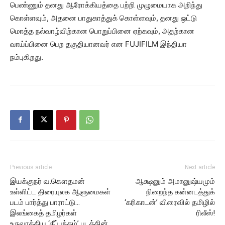
பெண்ணும் தனது ஆரோக்கியத்தை பற்றி முழுமையாக அறிந்து
கொள்ளவும், அதனை பாதுகாத்துக் கொள்ளவும், தனது ஒட்டு
மொத்த நல்வாழ்விற்கான பொறுப்பினை ஏற்கவும், அதற்கான
வாய்ப்பினை பெற தகுதியானவர் என FUJIFILM இந்தியா
நம்புகிறது.
Previous article
Next article
இயக்குநர் வ.கௌதமன்
ஆக்ஷனும் அமானுஷ்யமும்
உள்ளிட்ட திரையுலக ஆளுமைகள்
நிறைந்த கன்னடத்துக்
படம் பார்த்து பாராட்டு…
‘கரிகாடன்’ விரைவில் தமிழில்
இலங்கைத் தமிழர்கள்
ரிலீஸ்!
உருவாக்கிய ‘தீப்பந்தம்’ படத்தின்