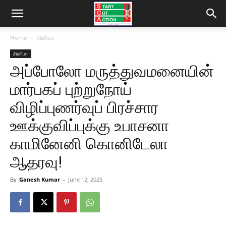
Home
சினிமா
சினிமா
அப்போலோ மருத்துவமனையின்
மார்பகப் புற்றுநோய்
விழிப்புணர்வுப் பிரச்சார
ஊக்குவிப்புக்கு உபாசனா
காமினேனி கொனிடேலா
ஆதரவு!
By
Ganesh Kumar
-
June 12, 2025