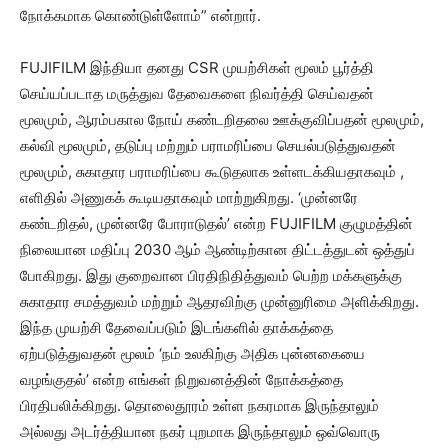
நோக்கமாக கொண்டுள்ளோம்” என்றார்.
FUJIFILM இந்தியா தனது CSR முயற்சிகள் மூலம் பூர்த்தி
செய்யப்படாத மருத்துவ தேவைகளை நிவர்த்தி செய்வதன்
மூலமும், ஆரம்பகால நோய் கண்டறிதலை ஊக்குவிப்பதன் மூலமும்,
கல்வி மூலமும், தடுப்பு மற்றும் பராமரிப்பை செயல்படுத்துவதன்
மூலமும், சுகாதார பராமரிப்பை கூடுதலாக உள்ளடக்கியதாகவும் ,
எளிதில் அணுகக் கூடியதாகவும் மாற்றுகிறது. ‘முன்னரே
கண்டறிதல், முன்னரே போராடுதல்’ என்ற FUJIFILM குழுமத்தின்
நிலையான மதிப்பு 2030 ஆம் ஆண்டிற்கான திட்டத்துடன் ஒத்துப்
போகிறது. இது குறைவான பிரதிநிதித்துவம் பெற்ற மக்களுக்கு
சுகாதார சமத்துவம் மற்றும் ஆதரவிற்கு முன்னுரிமை அளிக்கிறது.
இந்த முயற்சி தேவைப்படும் இடங்களில் தாக்கத்தை
ஏற்படுத்துவதன் மூலம் ‘நம் உலகிற்கு அதிக புன்னகையை
வழங்குதல்’ என்ற எங்கள் நிறுவனத்தின் நோக்கத்தை
பிரதிபலிக்கிறது. தொலைதூரம் உள்ள நகரமாக இருந்தாலும்
அல்லது அடர்த்தியான நகர் புறமாக இருந்தாலும் ஒவ்வொரு