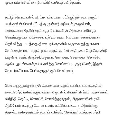
முறையில் ரசிகர்கள் திரண்டு வரவேற்பளித்தனர்.
தமிழ் திரையுலகில் பிரம்மாண்டமான பட்ஜெட்டில் தயாராகும்
படங்களின் வெளியீட்டிற்கு முன்னர் அப்படக் குழுவினர்,
ரசிகர்களை நேரில் சந்தித்து அவர்களின் அன்பை பகிர்ந்து
கொள்வதுடன், படத்தைப் பற்றிய சுவாரசியமான தகவல்களை
தெரிவித்து, படத்தை திரையரங்குகளில் வருகை தந்து காண
செய்வதற்கான ‘ முதல் நாள் முதல் காட்சி உத்தி’யை மேற்கொண்டு
வருகிறார்கள். திருச்சி, மதுரை, கோவை, சென்னை, கொச்சி
ஆகிய இடங்களுக்கு பயணித்த ‘கோப்ரா’ பட குழுவினர், இதன்
தொடர்ச்சியாக பெங்களூரூக்கும் சென்றனர்.
பெங்களூரூவிலுள்ள நெக்ஸஸ் மால் எனும் வணிக வளாகத்தில்
நடைபெற்ற ரசிகர்களுடனான விழாவில் சீயான் விக்ரம், நடிகைகள்
ஸ்ரீநிதி ஷெட்டி, மீனாட்சி கோவிந்தராஜன், மிருணாளினி ரவி
ஆகியோர் கலந்து கொண்டனர். கட்டுக்கடங்காத அளவிற்கு
திரண்ட ரசிகர்களிடம் சீயான் விக்ரம், ‘கோப்ரா’ படத்தை பற்றி