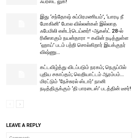
ஃபர்ஸ்ட் லுக்!
இது ‘சந்தோஷ் சுப்பிரமணியம்’, ‘யாரடி நீ
மோகினி’ போல வில்லன்கள் இல்லாத
ஃபேமிலி என்டர்டெய்னர்! -ஆகஸ்ட் 28-ல்
ரிலீஸாகும் நயன்தாரா – கவின் நடித்துள்ள
‘ஹாய்’ படம் பற்றி சொல்கிறார் இயக்குநர்
விஷ்ணு...
கட்டவிழ்த்து விடப்படும் நரகம்; நெருப்பில்
புதிய சகாப்தம்; வெறியாட்டம் ஆரம்பம்…
மிரட்டும் ‘நேச்சுரல் ஸ்டார்’ நானி
நடித்திருக்கும் ‘தி பாரடைஸ்’ படத்தின் டீசர்!
LEAVE A REPLY