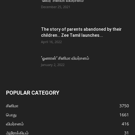
‘லேபர்’ சினிமா விமர்சனம்
December 25, 2021
The story of parents abandoned by their
children… Zee Tamil launches...
April 16, 2022
‘ஓணான்’ சினிமா விமர்சனம்
January 2, 2022
POPULAR CATEGORY
சினிமா
3750
பொது
1661
விமர்சனம்
416
ஆரோக்கியம்
31