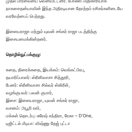
முதல் பார்வையை வெளியிட்டனர். போலீஸ் அதிகாரியாக
நாகசைதன்யாவின் இந்த அதிரடியான தோற்றம் ரசிகர்களிடையே
வரவேற்பைப் பெற்றது.
இளையராஜா மற்றும் யுவன் சங்கர் ராஜா படத்திற்கு
இசையமைக்கின்றனர்.
தொழில்நுட்பக்குழு:
கதை, திரைக்கதை, இயக்கம்: வெங்கட்பிரபு,
தயாரிப்பாளர்: ஸ்ரீனிவாசா சித்தூரி,
பேனர்: ஸ்ரீனிவாசா சில்வர் ஸ்கிரீன்,
வழங்குபவர்: பவன் குமார்,
இசை: இளையராஜா, யுவன் சங்கர் ராஜா,
வசனம்: அபூரி ரவி,
மக்கள் தொடர்பு: சுரேஷ் சந்திரா, ரேகா – D’One,
டிஜிட்டல் மீடியா: விஷ்ணு தேஜ் புட்டா