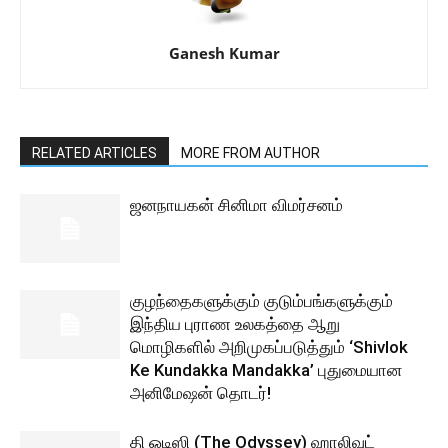
Ganesh Kumar
RELATED ARTICLES
MORE FROM AUTHOR
ஜனநாயகன் சினிமா விமர்சனம்
குழந்தைகளுக்கும் குடும்பங்களுக்கும்
இந்திய புராண உலகத்தை ஆறு
மொழிகளில் அறிமுகப்படுத்தும் ‘Shivlok
Ke Kundakka Mandakka’ புதுமையான
அனிமேஷன் தொடர்!
தி ஒடிஸி (The Odyssey) ஹாலிவுட்