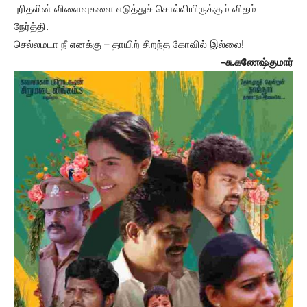
புரிதலின் விளைவுகளை எடுத்துச் சொல்லியிருக்கும் விதம்
நேர்த்தி.
செல்லமடா நீ எனக்கு – தாயிற் சிறந்த கோவில் இல்லை!
-சு.கணேஷ்குமார்