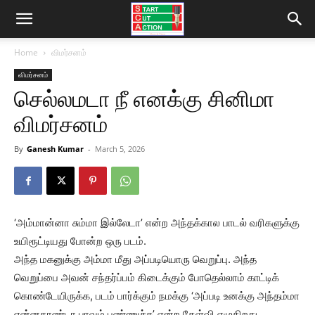
Home
விமர்சனம்
விமர்சனம்
செல்லமடா நீ எனக்கு சினிமா
விமர்சனம்
By
Ganesh Kumar
-
March 5, 2026
‘அம்மான்னா சும்மா இல்லேடா’ என்ற அந்தக்கால பாடல் வரிகளுக்கு
உயிரூட்டியது போன்ற ஒரு படம்.
அந்த மகனுக்கு அம்மா மீது அப்படியொரு வெறுப்பு. அந்த
வெறுப்பை அவன் சந்தர்ப்பம் கிடைக்கும் போதெல்லாம் காட்டிக்
கொண்டேயிருக்க, படம் பார்க்கும் நமக்கு ‘அப்படி உனக்கு அந்தம்மா
என்னதாண்டா பாவம் பண்ணுச்சு’ என்ற கேள்வி எழுகிறது.