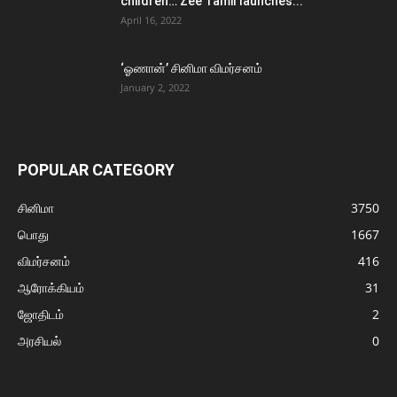
children… Zee Tamil launches...
April 16, 2022
‘ஓணான்’ சினிமா விமர்சனம்
January 2, 2022
POPULAR CATEGORY
சினிமா
3750
பொது
1667
விமர்சனம்
416
ஆரோக்கியம்
31
ஜோதிடம்
2
அரசியல்
0