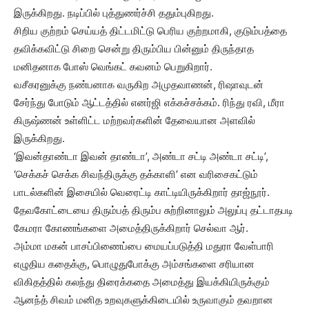
இருக்கிறது. நடிப்பில் புத்துணர்ச்சி ததும்புகிறது.
சிறிய குற்றம் செய்யத் திட்டமிட்டு பெரிய குற்றமாகி, குடும்பத்தை
தவிக்கவிட்டு சிறை சென்று திரும்பிய பின்னும் திருந்தாத
மனிதனாக போஸ் வெங்கட் கவனம் பெறுகிறார்.
வசீகரனுக்கு நண்பனாக வருகிற அமுதவாணன், ரிஷாவுடன்
சேர்ந்து போடும் ஆட்டத்தில் எனர்ஜி எக்கச்சக்கம். ரிந்து ரவி, மீரா
கிருஷ்ணன் உள்ளிட்ட மற்றவர்களின் தேவையான அளவில்
இருக்கிறது.
‘இவன்தாண்டா இவன் தாண்டா’, அண்டா சட்டி அண்டா சட்டி’,
‘செக்கச் செக்க சிவந்திருக்கு தக்காளி’ என வரிசைகட்டும்
பாடல்களின் இசையில் வெரைட்டி காட்டியிருக்கிறார் தாஜ்நூர்.
தேவகோட்டையை திரும்பத் திரும்ப சுற்றினாலும் அலுப்பு தட்டாதபடி
கேமரா கோணங்களை அமைத்திருக்கிறார் செல்வா ஆர்.
அம்மா மகன் பாசப்பிணைப்பை மையப்படுத்தி மதுரா வேள்பாரி
எழுதிய கதைக்கு, பொழுதுபோக்கு அம்சங்களை சரியான
விகிதத்தில் கலந்து திரைக்கதை அமைத்து இயக்கியிருக்கும்
ஆனந்த் சிவம் மனித உறவுகளுக்கிடையில் உருவாகும் தவறான