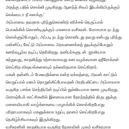
அதற்கு பதில் சொல்லி முடிகிறது ஆனந்த் சிவம் இயக்கியிருக்கும்
செல்லமடா நீ எனக்கு.’
அம்மாவை தவறாக புரிந்துகொண்டு எரிச்சல் நெருப்பால்
பொசுக்கிக் கொண்டிருக்கும் மகனாக வசீகரன். மோசமாக நடந்து
கொள்ளும்போதும், அப்படி நடந்து கொண்டது தவறு என்பது புரிந்து
மன்னிப்பு கேட்டு அம்மாவை அரவணைக்கத் துடிக்கும்போதும்
உணர்வுபூர்வ நடிப்பு தெரிகிறது. நண்பர்களுடன் ஜாலியாக
சுற்றுவது, காதலித்து உற்சாகமாவது என வழக்கமான ஹீரோக்கள்
செய்கிற விஷயங்களையும் நல்லவிதமாக செய்கிறார்.
மகன் தன்னிடம் பேசுவதில்லை என்ற ஏக்கத்தை, அவன் காட்டும்
வெறுப்பால் மனம் நொறுங்கிப்போவதன் பிரதிபலிப்பை அம்மாவாக
வருகிற பசங்க செந்தியின் நடிப்பில் துல்லியமாக உணர முடிகிறது.
பிளாஷ்பேக் காட்சிகளில் இளமையான தோற்றத்தில் திருடனுக்கு
மனைவியாகி வாழ்க்கையை பாழாக்கிக் கொள்கிறபோது
பரிதாபமாகவும் மகனுக்காக உறுப்பு தானம் செய்கிறபோது
நெகிழ்ச்சியாகவும் இருக்கிறது.
வசீகரனின் காதலியாக வருகிற நேகாவின் முகம் வசீகரமாக