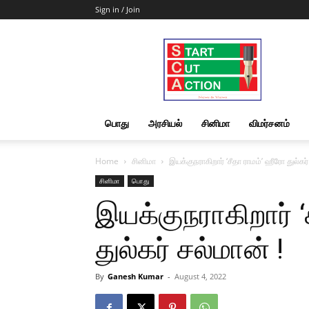
Sign in / Join
Start
Cut
Action
|
News
&
பொது
அரசியல்
சினிமா
விமர்சனம்
Views
Home
சினிமா
இயக்குநராகிறார் ‘சீதா ராமம்’ ஹீரோ துல்கர்
சினிமா
பொது
இயக்குநராகிறார் ‘
துல்கர் சல்மான் !
By
Ganesh Kumar
-
August 4, 2022