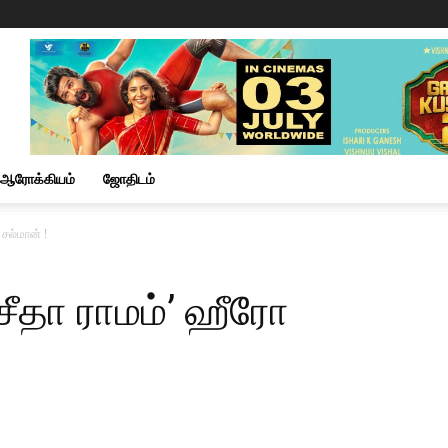
ஆரோக்கியம்
ஜோதிடம்
 சல்மான் !
சீதா ராமம்’ ஹீரோ