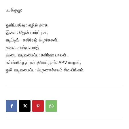
படக்குழு:
ஒளிப்பதிவு : எழில் அரசு,
இசை : ஜென் மார்ட்டின்,
எடிட்டிங் : கதிரேஷ் அழகேசன்,
கலை: சண்முகராஜ்,
ஆடை வடிவமைப்பு: சுகிர்தா பாலன்,
எக்ஸ்ஸிக்யூட்டிவ் புரொட்யூசர்: APV மாறன்,
ஒலி வடிவமைப்பு: அருணாச்சலம் சிவலிங்கம்.