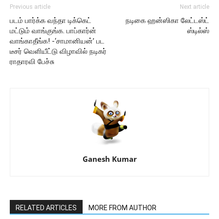
Previous article
Next article
படம் பார்க்க வந்தா டிக்கெட்
நடிகை ஹன்ஸிகா லேட்டஸ்ட்
மட்டும் வாங்குங்க. பாப்கார்ன்
ஸ்டில்ஸ்
வாங்காதீங்க! -‘சாமானியன்’ பட
டீசர் வெளியீட்டு விழாவில் நடிகர்
ராதாரவி பேச்சு
Ganesh Kumar
RELATED ARTICLES
MORE FROM AUTHOR