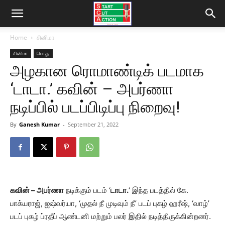
Home
சினிமா
சினிமா
பொது
அழகான ரொமாண்டிக் படமாக
‘டாடா.’ கவின் – அபர்ணா
நடிப்பில் படப்பிடிப்பு நிறைவு!
By
Ganesh Kumar
-
September 21, 2022
கவின் – அபர்ணா
நடிக்கும் படம் ‘
டாடா.
‘ இந்த படத்தில் கே.
பாக்யராஜ், ஐஷ்வர்யா, ‘முதல் நீ முடிவும் நீ’ படப் புகழ் ஹரீஷ், ‘வாழ்’
படப் புகழ் ப்ரதீப் ஆண்டனி மற்றும் பலர் இதில் நடித்திருக்கின்றனர்.