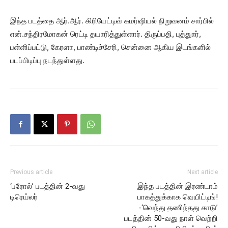
இந்த படத்தை ஆர்.ஆர். கிரியேட்டிவ் கமர்ஷியல் நிறுவனம் சார்பில்
என்.சந்திரமோகன் ரெட்டி தயாரித்துள்ளார். திருப்பதி, புத்துார்,
பள்ளிப்பட்டு, கேரளா, பாண்டிச்சேரி, சென்னை ஆகிய இடங்களில்
படப்பிடிப்பு நடந்துள்ளது.
Previous article
Next article
‘பரோல்’ படத்தின் 2-வது
இந்த படத்தின் இரண்டாம்
டிரெய்லர்
பாகத்துக்காக வெயிட்டிங்!
-‘வெந்து தணிந்தது காடு’
படத்தின் 50-வது நாள் வெற்றி