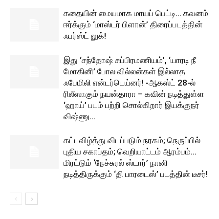
கதையின் மையமாக மாயப் பெட்டி… கவனம்
ஈர்க்கும் ‘மாஸ்டர் பிளான்’ திரைப்படத்தின்
ஃபர்ஸ்ட் லுக்!
இது ‘சந்தோஷ் சுப்பிரமணியம்’, ‘யாரடி நீ
மோகினி’ போல வில்லன்கள் இல்லாத
ஃபேமிலி என்டர்டெய்னர்! -ஆகஸ்ட் 28-ல்
ரிலீஸாகும் நயன்தாரா – கவின் நடித்துள்ள
‘ஹாய்’ படம் பற்றி சொல்கிறார் இயக்குநர்
விஷ்ணு...
கட்டவிழ்த்து விடப்படும் நரகம்; நெருப்பில்
புதிய சகாப்தம்; வெறியாட்டம் ஆரம்பம்…
மிரட்டும் ‘நேச்சுரல் ஸ்டார்’ நானி
நடித்திருக்கும் ‘தி பாரடைஸ்’ படத்தின் டீசர்!