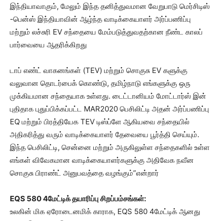
இந்தியாவாகும், மேலும் இந்த தனித்துவமான வேறுபாடு மெர்சிடிஸ்
-பென்ஸ் இந்தியாவின் ஆழ்ந்த வாடிக்கையாளர் அர்ப்பணிப்பு
மற்றும் லச்சுரி EV சந்தையை மேம்படுத்துவதற்கான நீண்ட காலப்
பார்வையை ஆதரிக்கிறது
டாப் எண்ட் வாகனங்கள் (TEV) மற்றும் சொகுசு EV களுக்கு
வலுவான தொடர்பைக் கொண்டு, தமிழ்நாடு எங்களுக்கு ஒரு
முக்கியமான சந்தையாக உள்ளது. டைட்டானியம் மோட்டார்ஸ் இன்
புதிதாக புதுப்பிக்கப்பட்ட MAR2020 பெசிலிட்டி அதன் அர்ப்பணிப்பு
EQ மற்றும் பிரத்தியேக TEV டிஸ்ப்ளே ஆகியவை சந்தையில்
அதிகரித்து வரும் வாடிக்கையாளர் தேவையை பூர்த்தி செய்யும்.
இந்த பெசிலிட்டி, சென்னை மற்றும் அருகிலுள்ள சந்தைகளில் உள்ள
எங்கள் விவேகமான வாடிக்கையாளர்களுக்கு அதிவேக நவீன
சொகுசு பிராண்ட் அனுபவத்தை வழங்கும்”என்றார்
EQS 580 4மேட்டிக் தயாரிப்பு சிறப்பம்சங்கள்:
உலகின் மிக ஏரோடைனமிக் காராக, EQS 580 4மேட்டிக் ஆனது