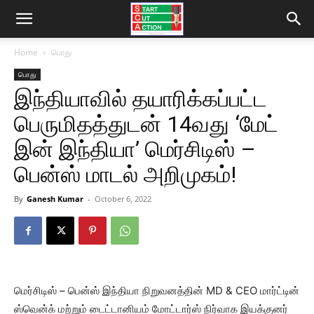
Home
பொது
பொது
இந்தியாவில் தயாரிக்கப்பட்ட
பெருமிதத்துடன் 14வது ‘மேட்
இன் இந்தியா’ மெர்சிடிஸ் –
பென்ஸ் மாடல் அறிமுகம்!
By
Ganesh Kumar
-
October 6, 2022
மெர்சிடிஸ் – பென்ஸ் இந்தியா நிறுவனத்தின் MD & CEO மார்ட்டின்
ஸ்வென்க் மற்றும் டைட்டானியம் மோட்டார்ஸ் நிர்வாக இயக்குனர்