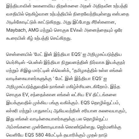
இந்தியாவின் உலகளாவிய திறன்களை அதன் அதிநவீன உற்பத்தி
வசதியில் நெகிழ்வான உற்பத்தியில் நிறைவேற்றியுள்ளது என்பதை
அடிக்கோடிட்டுக் காட்டுகிறது. அது இப்போது சீரிஸ்களான,
Maybach, AMG மற்றும் சொகுசு EVகள் அனைத்தையும் ஒரே
கூரையின் கீழ் உற்பத்தி செய்கிறது.
சென்னையில் ‘மேட் இன் இந்தியா EQS’ ஐ அறிமுகப்படுத்திய
மெர்சிடிஸ் -பென்ஸ் இந்தியா நிறுவனத்தின் நிர்வாக இயக்குநர்
மற்றும் சிஇஓ மார்ட்டின் ஸ்வென்க், “தமிழகத்தில் உள்ள எங்கள்
வாடிக்கையாளர்களுக்கு ‘ மேட் இன் இந்தியா EQS’ ஐ
அறிமுகப்படுத்துவதில் நாங்கள் மகிழ்ச்சியடைகிறோம். இந்த
சொகுசு EV, சந்தைக்கான எங்கள் லட்சிய EV திட்டங்களை
இயக்குவதில் முக்கிய பங்கு வகிக்கும். EQS தொழில்நுட்பம்,
லச்சுரி மற்றும் பாதுகாப்பு ஆகியவற்றின் சரியான கலவையாகும்,
இது எங்கள் வாடிக்கையாளர்களுக்கு பல தொழில்நுட்ப
அம்சங்களை முன்னோடியாகக் கொண்டுள்ளது. ஜெர்மனிக்கு
வெளியே EQS 580 4மேட்டிக் தயாரிக்கும் முதல் நாடு