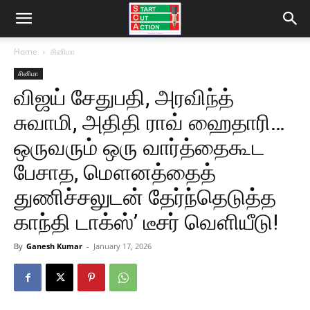
Home
சினிமா
சினிமா
விஜய் சேதுபதி, அரவிந்த்
சுவாமி, அதிதி ராவ் ஹைதாரி…
ஒருவரும் ஒரு வார்த்தைகூட
பேசாத, மௌனத்தைத்
துணிச்சலுடன் தேர்ந்தெடுத்த
காந்தி டாக்ஸ்’ டீசர் வெளியீடு!
By
Ganesh Kumar
-
January 17, 2026