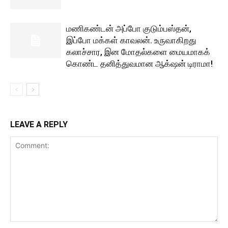
மணிகண்டன் அப்போ குடும்பஸ்தன்,
இப்போ மக்கள் காவலன். உருவாகிறது
கலாச்சார, இன மோதல்களை மையமாகக்
கொண்ட தனித்துவமான ஆக்‌ஷன் டிராமா!
LEAVE A REPLY