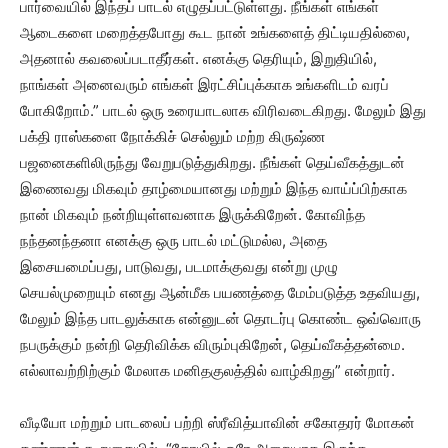
பார்வையில் இந்தப் பாடல் எழுதப்பட்டுள்ளது. நீங்கள் எங்கள்
ஆடைகளை மறைத்தபோது கூட நான் உங்களைத் திட்டியதில்லை,
அதனால் கவலைப்படாதீர்கள். எனக்கு தெரியும், இறுதியில்,
நாங்கள் அனைவரும் எங்கள் இரட்சிப்புக்காக உங்களிடம் வரப்
போகிறோம்.” பாடல் ஒரு உரையாடலாக விரிவடைகிறது. மேலும் இது
பக்தி ராஸ்களை நோக்கிச் செல்லும் மற்ற கிருஷ்ண
பஜனைகளிலிருந்து வேறுபடுத்துகிறது. நீங்கள் தெய்வீகத்துடன்
இணைவது மிகவும் தாழ்மையானது மற்றும் இந்த வாய்ப்பிற்காக
நான் மிகவும் நன்றியுள்ளவனாக இருக்கிறேன். கோவிந்த
நந்தனந்தனா எனக்கு ஒரு பாடல் மட்டுமல்ல, அதை
இசையமைப்பது, பாடுவது, படமாக்குவது என்று முழு
செயல்முறையும் எனது ஆன்மீக பயணத்தை மேம்படுத்த உதவியது,
மேலும் இந்த பாடலுக்காக என்னுடன் தொடர்பு கொண்ட ஒவ்வொரு
நபருக்கும் நன்றி தெரிவிக்க விரும்புகிறேன், தெய்வீகத்தன்மை.
எல்லாவற்றிற்கும் மேலாக மனிதகுலத்தில் வாழ்கிறது” என்றார்.
வீடியோ மற்றும் பாடலைப் பற்றி ஸ்ரீவித்யாவின் சகோதரர் மோகன்