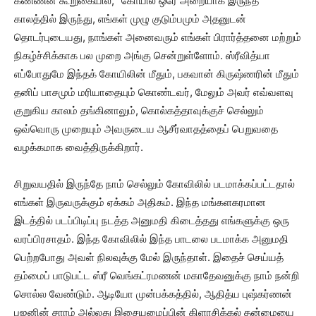
கண்ணன் கூறுகையில், “கோயில் ஒரே அறையாக இருந்த
காலத்தில் இருந்து, எங்கள் முழு குடும்பமும் அதனுடன்
தொடர்புடையது, நாங்கள் அனைவரும் எங்கள் பிரார்த்தனை மற்றும்
நிகழ்ச்சிக்காக பல முறை அங்கு சென்றுள்ளோம். ஸ்ரீவித்யா
எப்போதுமே இந்தக் கோயிலின் மீதும், பகவான் கிருஷ்ணரின் மீதும்
தனிப் பாசமும் மரியாதையும் கொண்டவர், மேலும் அவர் எவ்வளவு
குறுகிய காலம் தங்கினாலும், கொல்கத்தாவுக்குச் செல்லும்
ஒவ்வொரு முறையும் அவருடைய ஆசீர்வாதத்தைப் பெறுவதை
வழக்கமாக வைத்திருக்கிறார்.
சிறுவயதில் இருந்தே நாம் செல்லும் கோவிலில் படமாக்கப்பட்டதால்
எங்கள் இருவருக்கும் ஏக்கம் அதிகம். இந்த மங்களகரமான
இடத்தில் படப்பிடிப்பு நடத்த அனுமதி கிடைத்தது எங்களுக்கு ஒரு
வரப்பிரசாதம். இந்த கோவிலில் இந்த பாடலை படமாக்க அனுமதி
பெற்றபோது அவள் நிலவுக்கு மேல் இருந்தாள். இதைச் செய்யத்
தம்மைப் பாடுபட்ட ஸ்ரீ வெங்கட்ரமணன் மகாதேவனுக்கு நாம் நன்றி
சொல்ல வேண்டும். ஆடியோ முன்பக்கத்தில், ஆதித்ய புஷ்கர்ணன்
பஜனின் சாரம் அல்லது இசையமைப்பின் கிளாசிக்கல் தன்மையை