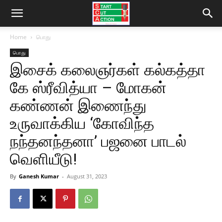
Home
பொது
பொது
இசைக் கலைஞர்கள் கல்கத்தா
கே ஸ்ரீவித்யா – மோகன்
கண்ணன் இணைந்து
உருவாக்கிய ‘கோவிந்த
நந்தனந்தனா’ பஜனை பாடல்
வெளியீடு!
By
Ganesh Kumar
-
August 31, 2023