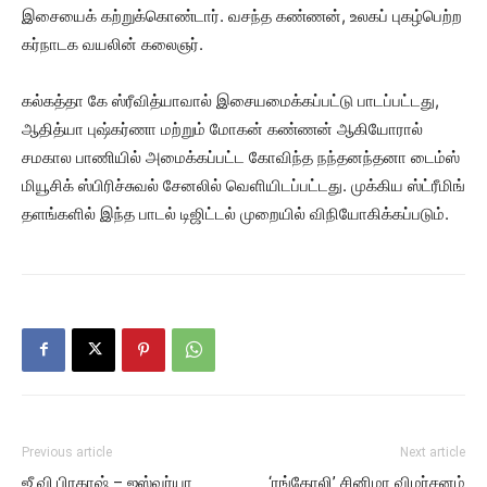
இசையைக் கற்றுக்கொண்டார். வசந்த கண்ணன், உலகப் புகழ்பெற்ற
கர்நாடக வயலின் கலைஞர்.
கல்கத்தா கே ஸ்ரீவித்யாவால் இசையமைக்கப்பட்டு பாடப்பட்டது,
ஆதித்யா புஷ்கர்ணா மற்றும் மோகன் கண்ணன் ஆகியோரால்
சமகால பாணியில் அமைக்கப்பட்ட கோவிந்த நந்தனந்தனா டைம்ஸ்
மியூசிக் ஸ்பிரிச்சுவல் சேனலில் வெளியிடப்பட்டது. முக்கிய ஸ்ட்ரீமிங்
தளங்களில் இந்த பாடல் டிஜிட்டல் முறையில் விநியோகிக்கப்படும்.
Previous article
Next article
ஜீ.வி.பிரகாஷ் – ஐஸ்வர்யா
‘ரங்கோலி’ சினிமா விமர்சனம்