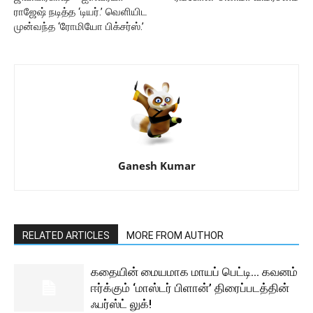
ராஜேஷ் நடித்த ‘டியர்.’ வெளியிட
முன்வந்த ‘ரோமியோ பிக்சர்ஸ்.’
Ganesh Kumar
RELATED ARTICLES
MORE FROM AUTHOR
கதையின் மையமாக மாயப் பெட்டி… கவனம்
ஈர்க்கும் ‘மாஸ்டர் பிளான்’ திரைப்படத்தின்
ஃபர்ஸ்ட் லுக்!