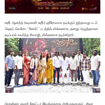
சுதீர் ஆனந்த் (சுடிகாளி சுதீர்) ஹீரோவாக நடிக்கும் ஐந்தாவது படம்
‘ஹெய் வெசோ.’ ‘கோர்ட்’ படத்தில் வில்லனாக, தனது அழுத்தமான
நடிப்பால் கவர்ந்த சிவாஜி, வில்லனாக நடிக்கிறார்.
பிரசன்னா குமார் கோட்டா இயக்குநராக அறிமுகமாகும் , சிவா