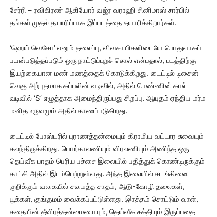
சேர்ரி – ரவிகிரண் ஆகியோர் வஜ்ர வராஹி சினிமாஸ் சார்பில்
தங்கள் முதல் தயாரிப்பாக இப்படத்தை தயாரிக்கிறார்கள்.
‘ஹெய் வெசோ’ எனும் தலைப்பு, விவசாயிகளிடையே பொதுவாகப்
பயன்படுத்தப்படும் ஒரு நாட்டுப்புறச் சொல் என்பதால், படத்திற்கு
இயற்கையான மண் மணத்தைக் கொடுக்கிறது. டைட்டில் டிசைன்
வெகு அற்புதமாக கப்பலின் வடிவில், அதில் பெண்ணின் கால்
வடிவில் ‘S’ எழுத்தாக அமைந்திருப்பது சிறப்பு. ஆயுதம் ஏந்திய மர்ம
மனித உருவமும் அதில் காணப்படுகிறது.
டைட்டில் போஸ்டரில் புராணத்தன்மையும் கிராமிய வட்டார சுவையும்
கலந்திருக்கிறது. பொற்காலணியும் விரலணியும் அணிந்த ஒரு
தெய்வீக பாதம் பெரிய பச்சை இலையில் பதித்துக் கொண்டிருக்கும்
காட்சி அதில் இடம்பெற்றுள்ளது. அந்த இலையில் சடங்கினை
குறிக்கும் வகையில் சமைத்த சாதம், ஆடு-கோழி தலைகள்,
பூக்கள், குங்குமம் வைக்கப்பட்டுள்ளது. இரத்தம் சொட்டும் வாள்,
கதையின் தீவிரத்தன்மையையும், தெய்வீக சக்தியும் இருப்பதை