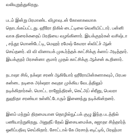
வலியுறுத்துகிறது.
படம் இன்று பிரமாண்ட விழாவுடன் கோலாகலமாக
தொடங்கப்பட்டது. ஹீரோ நிகில் டைட்டிலை வெளியிட்டார். பன்னி
வாசு திரைக்கதைப் பிரதியை வழங்கினார். இயக்குநர்கள் வசிஷ்டா
, சந்தூ மொண்டேட்டி, மெஹர் ரமேஷ் கேமரா ஸ்விட்ச் ஆன்
செய்தனர். வி வி வினாயக் முகூர்த்தக் காட்சிக்கு க்ளாப் அடித்தார்.
இயக்குநர் பிரசன்னா குமார் முதல் காட்சிக்கு ஆக்சன் கூறினார்.
நடாஷா சிங், நக்‌ஷா சரண் ஆகியோர் ஹீரோயின்களாகவும், பிரபல
கன்னட நடிகை அக்‌ஷரா கவுதா முக்கிய வேடத்திலும்
நடிக்கிறார்கள். மொட்ட ராஜேந்திரன், கெட்அப் ஸ்ரீனு, பெவரா
துஹிதா சரண்யா உள்ளிட்டோரும் இணைந்து நடிக்கின்றனர்.
இளம் மற்றும் திறமையான தொழில்நுட்பக் குழு இந்த படத்தில்
பணியாற்றுகிறது. அனுதீப் தேவ் இசையமைக்க, சுஜாதா சித்தார்த்
ஒளிப்பதிவு செய்கிறார். சோட்டால் கே பிரசாத் எடிட்டிங், பிரஹ்மா