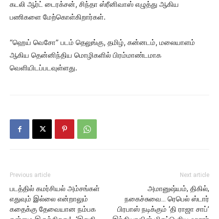
கடலி ஆர்ட் டைரக்சன், சிந்தா ஸ்ரீனிவாஸ் எழுத்து ஆகிய
பணிகளை மேற்கொள்கிறார்கள்.
“ஹெய் வெசோ” படம் தெலுங்கு, தமிழ், கன்னடம், மலையாளம்
ஆகிய தென்னிந்திய மொழிகளில் பிரம்மாண்டமாக
வெளியிடப்படவுள்ளது.
Previous article
Next article
படத்தில் கமர்சியல் அம்சங்கள்
அமானுஷ்யம், திகில்,
எதுவும் இல்லை என்றாலும்
நகைச்சுவை… ரெபெல் ஸ்டார்
கதைக்கு தேவையான நம்பக
பிரபாஸ் நடிக்கும் ‘தி ராஜா சாப்’