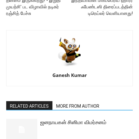
தன்மை இருக்கிறது! -‘இறுதி
இந்தியாவின் மிகப்பெரிய ஹாரர்
முயற்சி’ பட விழாவில் நடிகர்
ஃபேண்டஸி திரைப்படத்தின்
ரஞ்சித் பேச்சு
டிரெய்லர் வெளியானது!
Ganesh Kumar
RELATED ARTICLES
MORE FROM AUTHOR
ஜனநாயகன் சினிமா விமர்சனம்