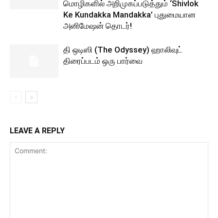
மொழிகளில் அறிமுகப்படுத்தும் ‘Shivlok
Ke Kundakka Mandakka’ புதுமையான
அனிமேஷன் தொடர்!
தி ஒடிஸி (The Odyssey) ஹாலிவுட்
திரைப்படம் ஒரு பார்வை
LEAVE A REPLY