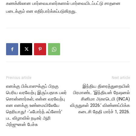
கணக்கிலான பார்வையாளர்களால் பார்வையிடப்பட்டு சாதனை
படைக்கும் என எதிர்பார்க்கப்படுகிறது.
Previous article
Next article
எனக்கு பிக்பாஸுக்குப் பிறகு
இந்திய திரைத்துறையின்
பெரிய வரவேற்பு இருப்பதாக பலர்
பிரமாண்ட ‘இந்தியன் நேஷனல்
சொன்னார்கள்; என்ன வரவேற்பு
சினிமா அகாடெமி (INCA)
என எனக்கு உண்மையிலேயே
விருதுகள் 2026.’ விண்ணப்பிக்க
தெரியாது! -‘ஃபோர்த் ஃப்ளோர்’
கடைசி தேதி மார்ச் 1, 2026.
பட விழாவில் நடிகர் ஆரி
அர்ஜுனன் பேச்சு