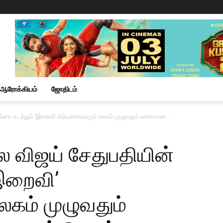
ஆரோக்கியம்
ஜோதிடம்
் தங்கை நடத்தும் ‘இறைவி’ விற்பனையகமும் உலகம் முழுவதும் ஏராளமான...
போல விஜய் சேதுபதியின்
‘இறைவி’
லகம் முழுவதும்