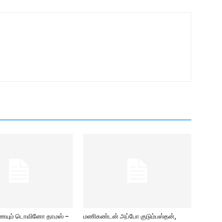
ணையும் டொவினோ தாமஸ் –
மணிகண்டன் அப்போ குடும்பஸ்தன்,