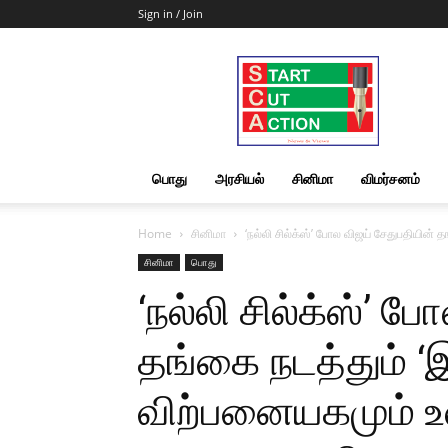
Sign in / Join
Start
Cut
Action
|
News
&
பொது
அரசியல்
சினிமா
விமர்சனம்
Views
Home
சினிமா
‘நல்லி சில்க்ஸ்’ போல விஜய் சேதுபதியின
சினிமா
பொது
‘நல்லி சில்க்ஸ்’ 
தங்கை நடத்தும் 
விற்பனையகமும் உ