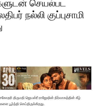
ளுடன் செயல்பட
ிபர் நல்லி குப்புசாமி
ு
 சகோதரி திருமதி ஜெயஸ்ரீ ராஜேஷின் நிர்வாகத்தின் கீழ்
ை பூர்த்தி செய்திருக்கிறது.