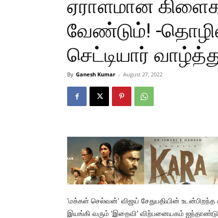
ஏராளமான கிளைக
வேண்டும்! -தொழிலத
செட்டியார் வாழ்த்த
By
Ganesh Kumar
-
August 27, 2022
‘மக்கள் செல்வன்’ விஜய் சேதுபதியின் உடன்பிறந்த
இயங்கி வரும் ‘இறைவி’ விற்பனையகம் ஐந்தாண்டுகள