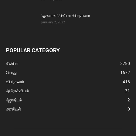
‘ஓணான்’ சினிமா விமர்சனம்
January 2, 2022
POPULAR CATEGORY
சினிமா
3750
பொது
1672
விமர்சனம்
416
ஆரோக்கியம்
31
ஜோதிடம்
2
அரசியல்
0