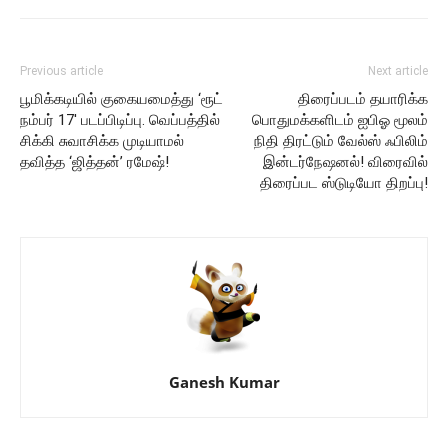
Previous article
Next article
பூமிக்கடியில் குகையமைத்து ‘ரூட்
திரைப்படம் தயாரிக்க
நம்பர் 17′ படப்பிடிப்பு. வெப்பத்தில்
பொதுமக்களிடம் ஐபிஓ மூலம்
சிக்கி சுவாசிக்க முடியாமல்
நிதி திரட்டும் வேல்ஸ் ஃபிலிம்
தவித்த ‘ஜித்தன்’ ரமேஷ்!
இன்டர்நேஷனல்! விரைவில்
திரைப்பட ஸ்டுடியோ திறப்பு!
Ganesh Kumar