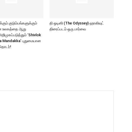
கும் குடும்பங்களுக்கும்
தி ஒடிஸி (The Odyssey) ஹாலிவுட்
ாண உலகத்தை ஆறு
திரைப்படம் ஒரு பார்வை
ிமுகப்படுத்தும் ‘Shivlok
a Mandakka’ புதுமையான
தொடர்!