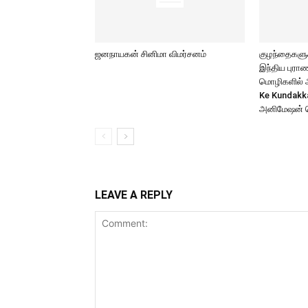
ஜனநாயகன் சினிமா விமர்சனம்
குழந்தைகளுக்
இந்திய புர
மொழிகளில் அற
Ke Kundakk
அனிமேஷன் 
LEAVE A REPLY