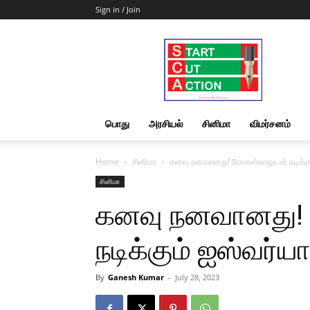
Sign in / Join
Start
Cut
Action
|
News
&
பொது
அரசியல்
சினிமா
விமர்சனம்
Views
Home
சினிமா
கனவு நனவானது! மோகன்லாலுடன் நடிக்கும
சினிமா
கனவு நனவானது!
நடிக்கும் ஐஸ்வர்ய
By
Ganesh Kumar
-
July 28, 2023