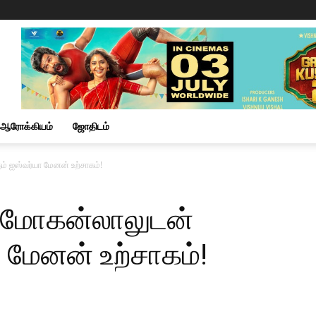
ஆரோக்கியம்
ஜோதிடம்
் ஐஸ்வர்யா மேனன் உற்சாகம்!
 மோகன்லாலுடன்
ா மேனன் உற்சாகம்!