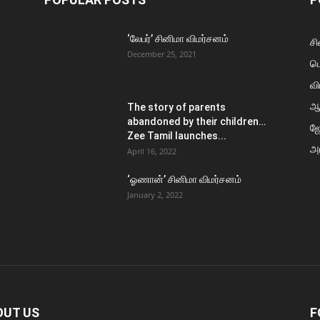
‘லேபர்’ சினிமா விமர்சனம்
சி
December 25, 2021
ப
வி
ஆ
The story of parents
abandoned by their children…
ஜ
Zee Tamil launches...
அர
April 16, 2022
‘ஓணான்’ சினிமா விமர்சனம்
January 2, 2022
OUT US
F