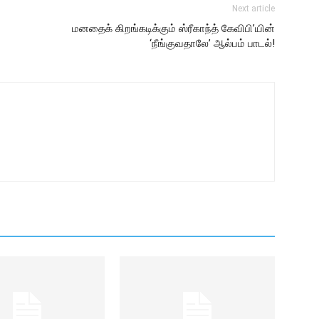
Next article
மனதைக் கிறங்கடிக்கும் ஸ்ரீகாந்த் கேவிபி’யின்
‘நீங்குவதாலே’ ஆல்பம் பாடல்!