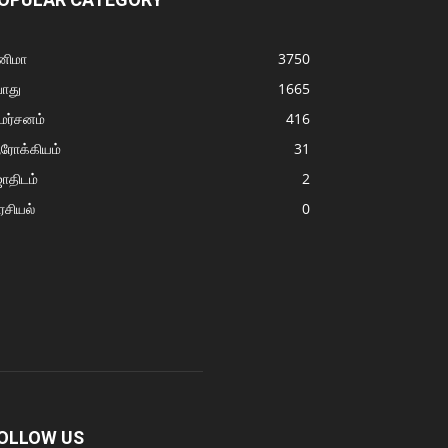
னிமா
3750
ொது
1665
மர்சனம்
416
ரோக்கியம்
31
ோதிடம்
2
சியல்
0
OLLOW US