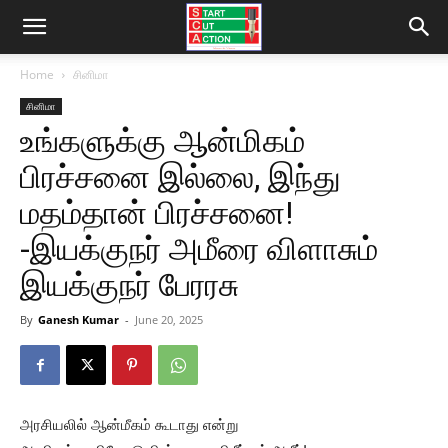
Home
சினிமா
சினிமா
உங்களுக்கு ஆன்மிகம்
பிரச்சனை இல்லை, இந்து
மதம்தான் பிரச்சனை!
-இயக்குநர் அமீரை விளாசும்
இயக்குநர் பேரரசு
By
Ganesh Kumar
-
June 20, 2025
அரசியலில் ஆன்மீகம் கூடாது என்று