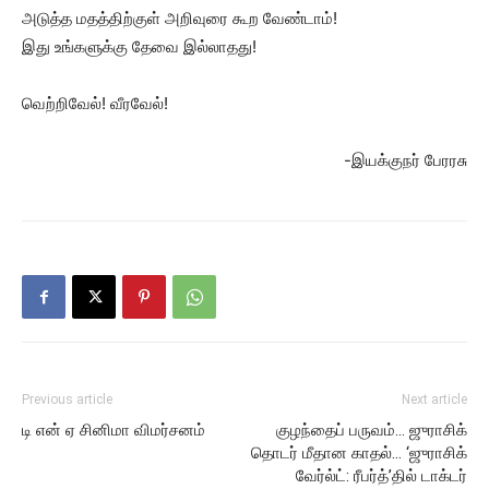
அடுத்த மதத்திற்குள் அறிவுரை கூற வேண்டாம்!
இது உங்களுக்கு தேவை இல்லாதது!
வெற்றிவேல்! வீரவேல்!
-இயக்குநர் பேரரசு
Previous article
Next article
டி என் ஏ சினிமா விமர்சனம்
குழந்தைப் பருவம்… ஜுராசிக்
தொடர் மீதான காதல்… ‘ஜுராசிக்
வேர்ல்ட்: ரீபர்த்’தில் டாக்டர்