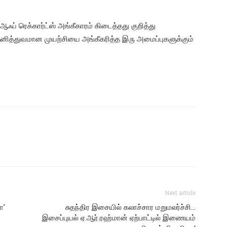
் ஆஃப் ரெக்கார்ட்ஸ் அங்கீகாரம் கிடைத்தது குறித்து
 தனித்துவமான முயற்சியை அங்கீகரித்த இரு அமைப்புகளுக்கும்
Next article
ோ’
சுதந்திர இசையில் கலாச்சார மறுமலர்ச்சி…
இசைப்புயல் ஏ.ஆர்.ரஹ்மான் ஏற்பாட்டில் இணையம்