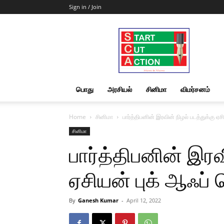
Sign in / Join
Start
Cut
Action
|
News
&
பொது
அரசியல்
சினிமா
விமர்சனம்
Views
Home
சினிமா
பார்த்திபனின் இரவின் நிழல் படத்துக்கு ஏசி
சினிமா
பார்த்திபனின் இரவ
ஏசியன் புக் ஆஃப் 
By
Ganesh Kumar
-
April 12, 2022