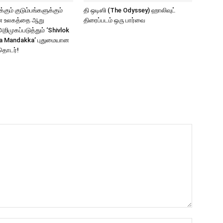
கும் குடும்பங்களுக்கும்
தி ஒடிஸி (The Odyssey) ஹாலிவுட்
ாண உலகத்தை ஆறு
திரைப்படம் ஒரு பார்வை
ிமுகப்படுத்தும் ‘Shivlok
a Mandakka’ புதுமையான
தொடர்!