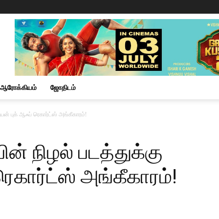
ஆரோக்கியம்
ஜோதிடம்
யன் புக் ஆஃப் ரெகார்ட்ஸ் அங்கீகாரம்!
ின் நிழல் படத்துக்கு
ரெகார்ட்ஸ் அங்கீகாரம்!