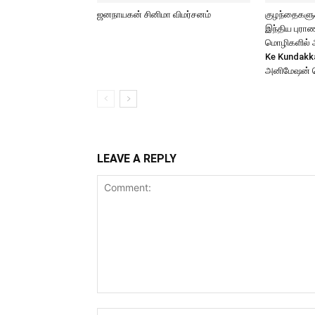
ஜனநாயகன் சினிமா விமர்சனம்
குழந்தைகளுக்
இந்திய புர
மொழிகளில் அற
Ke Kundakk
அனிமேஷன் 
LEAVE A REPLY