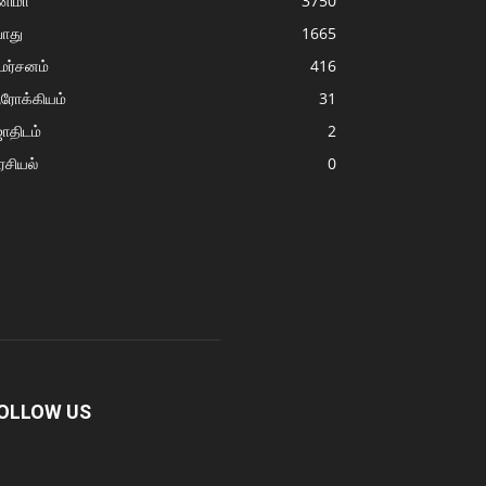
னிமா
3750
ொது
1665
மர்சனம்
416
ரோக்கியம்
31
ோதிடம்
2
சியல்
0
OLLOW US