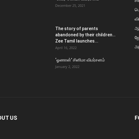
சி
December 25, 2021
ப
வி
ஆ
The story of parents
abandoned by their children…
ஜ
Zee Tamil launches...
அர
April 16, 2022
‘ஓணான்’ சினிமா விமர்சனம்
January 2, 2022
OUT US
F