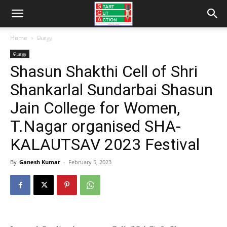
Home
பொது
பொது
Shasun Shakthi Cell of Shri
Shankarlal Sundarbai Shasun
Jain College for Women,
T.Nagar organised SHA-
KALAUTSAV 2023 Festival
By
Ganesh Kumar
-
February 5, 2023