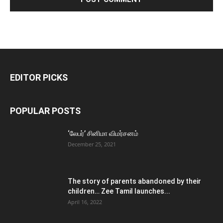
EDITOR PICKS
POPULAR POSTS
‘லேபர்’ சினிமா விமர்சனம்
December 25, 2021
The story of parents abandoned by their
children… Zee Tamil launches...
April 16, 2022