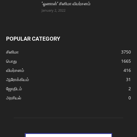
‘ஓணான்’ சினிமா விமர்சனம்
January 2, 2022
POPULAR CATEGORY
சினிமா
3750
பொது
1665
விமர்சனம்
416
ஆரோக்கியம்
31
ஜோதிடம்
2
அரசியல்
0