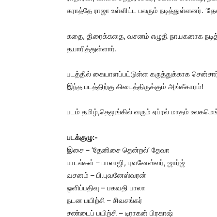
கராத்தே ராஜா உள்ளிட்ட பலரும் நடித்துள்ளனர்.
கதை, திரைக்கதை, வசனம் எழுதி நாயகனாக நடித்த
தயாரித்துள்ளார்.
படத்தில் கையாளப்பட்டுள்ள கருத்துக்காக சென்சார்
இந்த படத்திற்கு கிடைத்திருக்கும் அங்கீகாரம்!
படம் தமிழ்,தெலுங்கில் வரும் ஏப்ரல் மாதம் உலகமெ
படக்குழு:-
இசை – ‘தேனிசை தென்றல்’ தேவா
பாடல்கள் – பாலாஜி, புவனேஸ்வர், ஜார்ஜ்
வசனம் – பி.புவனேஸ்வரன்
ஒளிப்பதிவு – பகவதி பாலா
நடன பயிற்சி – சிவசங்கர்
சண்டைப் பயிற்சி – டிராகன் பிரகாஷ்