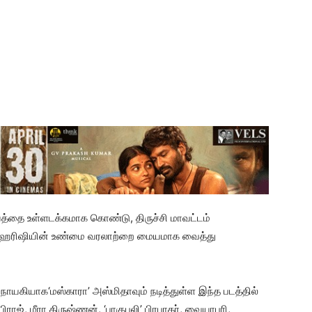
த்தை உள்ளடக்கமாக கொண்டு, திருச்சி மாவட்டம்
 மஹரிஷியின் உண்மை வரலாற்றை மையமாக வைத்து
யகியாக‘மஸ்காரா’ அஸ்மிதாவும் நடித்துள்ள இந்த படத்தில்
ராஜ், மீரா கிருஷ்ணன், ‘பாகுபலி’ பிரபாகர், வையாபுரி,