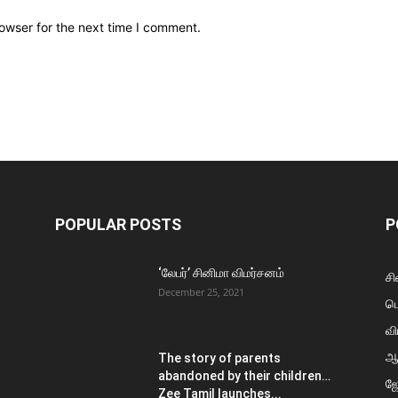
owser for the next time I comment.
POPULAR POSTS
P
‘லேபர்’ சினிமா விமர்சனம்
சி
December 25, 2021
ப
வி
ஆ
The story of parents
abandoned by their children…
ஜ
Zee Tamil launches...