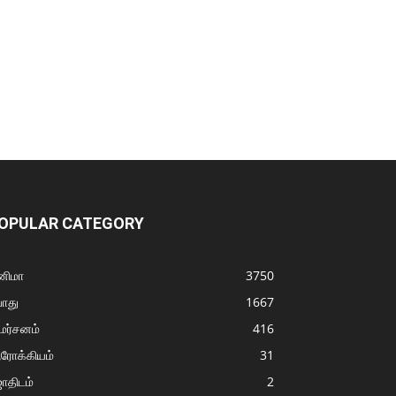
OPULAR CATEGORY
னிமா
3750
ொது
1667
மர்சனம்
416
ரோக்கியம்
31
ோதிடம்
2