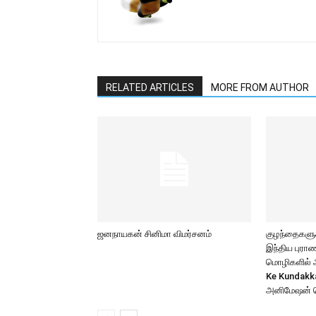
RELATED ARTICLES
MORE FROM AUTHOR
ஜனநாயகன் சினிமா விமர்சனம்
குழந்தைகளுக்
இந்திய புர
மொழிகளில் அற
Ke Kundakk
அனிமேஷன் 