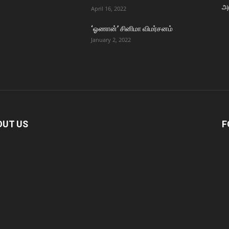
அர
April 16, 2022
‘ஓணான்’ சினிமா விமர்சனம்
January 2, 2022
OUT US
F