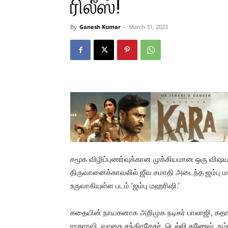
ரிலீஸ்!
By
Ganesh Kumar
-
March 31, 2023
சமூக விழிப்புணர்வுக்கான முக்கியமான ஒரு விஷய
திருவானைக்காவலில் ஜீவ சமாதி அடைந்த ஜம்பு
உருவாகியுள்ள படம் ‘ஜம்பு மஹரிஷி.’
கதையின் நாயகனாக அறிமுக நடிகர் பாலாஜி, கதாநா
ராதாரவி, வாகை சந்திரசேகர், டெல்லி கணேஷ், நம்பி