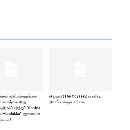
கும் குடும்பங்களுக்கும்
தி ஒடிஸி (The Odyssey) ஹாலிவுட்
ாண உலகத்தை ஆறு
திரைப்படம் ஒரு பார்வை
ிமுகப்படுத்தும் ‘Shivlok
a Mandakka’ புதுமையான
தொடர்!