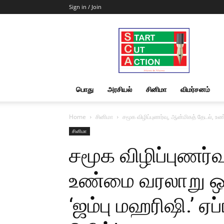
Sign in / Join
Start
Cut
Action
|
News
&
பொது
அரசியல்
சினிமா
விமர்சனம்
Views
Home
சினிமா
சமூக விழிப்புணர்வு, ஆன்மிகத் தேடல், உண
சினிமா
சமூக விழிப்புணர்வ
உண்மை வரலாறு ஒர
‘ஜம்பு மஹரிஷி.’ ஏ