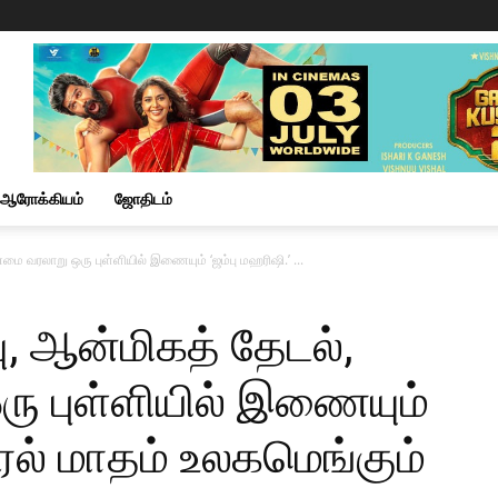
ஆரோக்கியம்
ஜோதிடம்
்மை வரலாறு ஒரு புள்ளியில் இணையும் ‘ஜம்பு மஹரிஷி.’ ...
ு, ஆன்மிகத் தேடல்,
ு புள்ளியில் இணையும்
ப்ரல் மாதம் உலகமெங்கும்