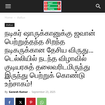
Home
சினிமா
சினிமா
நடிகர் ஷாருக்கானுக்கு ஜவான்
பெற்றுத்தந்த சிறந்த
நடிகருக்கான தேசிய விருது…
டெல்லியில் நடந்த விழாவில்
குடியரசுத் தலைவரிடமிருந்து
இருந்து பெற்றுக் கொண்டு
உற்சாகம்!
By
Ganesh Kumar
-
September 23, 2025