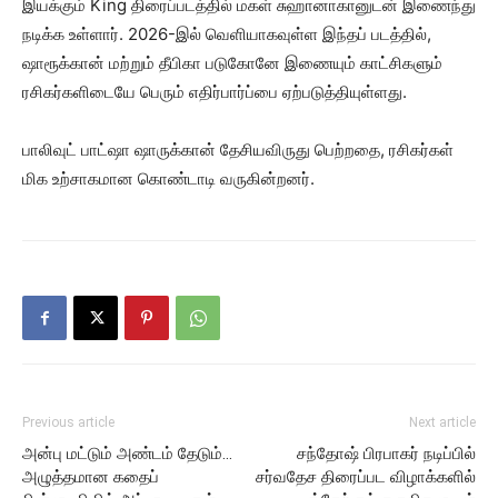
இயக்கும் King திரைப்படத்தில் மகள் சுஹானாகானுடன் இணைந்து
நடிக்க உள்ளார். 2026-இல் வெளியாகவுள்ள இந்தப் படத்தில்,
ஷாரூக்கான் மற்றும் தீபிகா படுகோனே இணையும் காட்சிகளும்
ரசிகர்களிடையே பெரும் எதிர்பார்ப்பை ஏற்படுத்தியுள்ளது.
பாலிவுட் பாட்ஷா ஷாருக்கான் தேசியவிருது பெற்றதை, ரசிகர்கள்
மிக உற்சாகமான கொண்டாடி வருகின்றனர்.
Previous article
Next article
அன்பு மட்டும் அண்டம் தேடும்…
சந்தோஷ் பிரபாகர் நடிப்பில்
அழுத்தமான கதைப்
சர்வதேச திரைப்பட விழாக்களில்