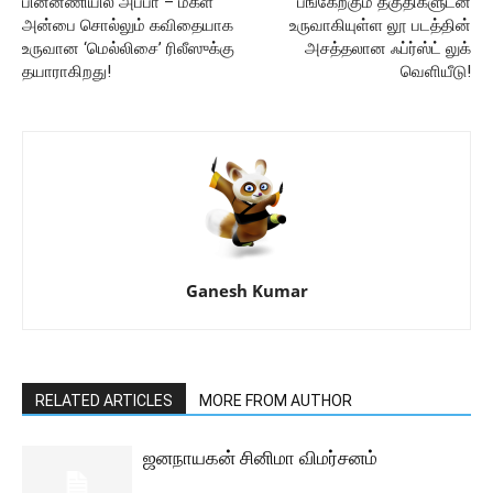
பின்னணியில் அப்பா – மகள்
பங்கேற்கும் தகுதிகளுடன்
அன்பை சொல்லும் கவிதையாக
உருவாகியுள்ள லூ படத்தின்
உருவான ‘மெல்லிசை’ ரிலீஸுக்கு
அசத்தலான ஃப்ர்ஸ்ட் லுக்
தயாராகிறது!
வெளியீடு!
Ganesh Kumar
RELATED ARTICLES
MORE FROM AUTHOR
ஜனநாயகன் சினிமா விமர்சனம்