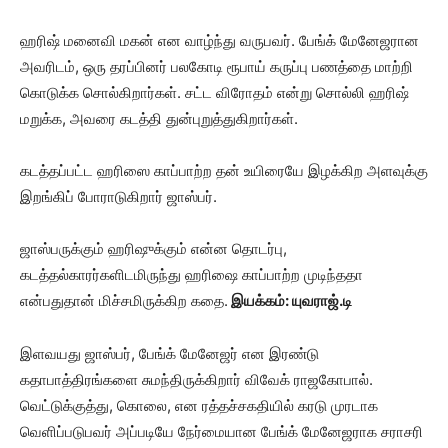
ஹரிஷ் மனைவி மகன் என வாழ்ந்து வருபவர். பேங்க் மேனேஜரான
அவரிடம், ஒரு தரப்பினர் பலகோடி ரூபாய் கருப்பு பணத்தை மாற்றி
கொடுக்க சொல்கிறார்கள். சட்ட விரோதம் என்று சொல்லி ஹரிஷ்
மறுக்க, அவரை கடத்தி துன்புறுத்துகிறார்கள்.
கடத்தப்பட்ட ஹரிஸை காப்பாற்ற தன் உயிரையே இழக்கிற அளவுக்கு
இறங்கிப் போராடுகிறார் ஜாஸ்பர்.
ஜாஸ்பருக்கும் ஹரிஷுக்கும் என்ன தொடர்பு,
கடத்தல்காரர்களிடமிருந்து ஹரிஷை காப்பாற்ற முடிந்ததா
என்பதுதான் மிச்சமிருக்கிற கதை.
இயக்கம்: யுவராஜ்.டி
இளவயது ஜாஸ்பர், பேங்க் மேனேஜர் என இரண்டு
கதாபாத்திரங்களை சுமந்திருக்கிறார் விவேக் ராஜகோபால்.
வெட்டுக்குத்து, கொலை, என ரத்தச்சகதியில் கரடு முரடாக
வெளிப்படுபவர் அப்படியே நேர்மையான பேங்க் மேனேஜராக சராசரி