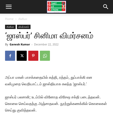
Home
சினிமா
சினிமா
விமர்சனம்
‘ஜாஸ்பர்’ சினிமா விமர்சனம்
By
Ganesh Kumar
-
December 22, 2022
அப்பா மகன் பாசக்கதையில் கத்தி, ரத்தம், துப்பாக்கி என
வன்முறை வெறியாட்டம் ஜாஸ்தியாக கலந்த ‘ஜாஸ்பர்.’
ஜாஸ்பர் பலசாலி; உடம்பில் வினோத விசேஷ சக்தி படைத்தவன்.
கொலை செய்வதற்கு அஞ்சாதவன். நூற்றுக்கணக்கில் கொலைகள்
செய்து குவித்தவன்.