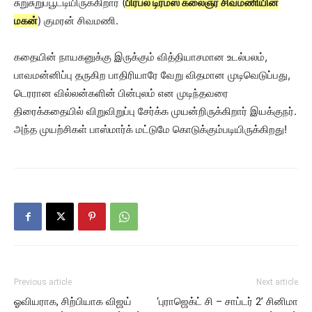
சுறுசுறுப்பூட்டியிருக்கிறார் (
பிரபல டிரம்ஸ் கலைஞர் சிவமணியின்
மகன்
) குமரன் சிவமணி.
கதையின் நாயகனுக்கு இருக்கும் வித்தியாசமான உடல்பலம்,
பாவமன்னிப்பு தருகிற பாதிரியாரே வேறு விதமான முடிவெடுப்பது,
டெரரான வில்லன்களின் பின்புலம் என முடிந்தவரை
திரைக்கதையில் விறுவிறுப்பு சேர்க்க முயன்றிருக்கிறார் இயக்குநர்.
அந்த முயற்சிகள் பாஸ்மார்க் மட்டுமே கொடுக்கும்படியிருக்கிறது!
Previous article
Next article
ஓவியராக, சிற்பியாக விஜய்
‘புராஜெக்ட் சி – சாப்டர் 2’ சினிமா