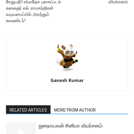
சேதுபதி! சர்வதேச புகைப்படக்
விமர்சனம்
கலைஞர் எல். ராமசந்திரன்
வடிவமைப்பில் அசத்தும்
காலண்டர்!
Ganesh Kumar
RELATED ARTICLES
MORE FROM AUTHOR
ஜனநாயகன் சினிமா விமர்சனம்