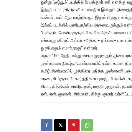
ஒன்று ‘டிஷ்யூம்’ படத்தில் இயக்குநர் சசி எனக்கு 
இந்தப் படம் ரசிகர்களின் மனதில் இன்றும் நிலைத்த
‘லவ்வர் பாய்’ ஆக மாற்றியது. இதன் பிறகு எனக்கு ல
இந்தப் படத்தில் பணியாற்றிய அனைவருக்கும் நன்ற
பிடிக்கும். பெண்களுக்கு மிக மிக அவசியமான படம்
உங்களது வீட்டில் அம்மா -அக்கா- தங்கை- என எல்
ஒருபோதும் ஏமாற்றாது” என்றார்.
வரும் 19ம் தேதியன்று உலகம் முழுவதும் திரையரங்க
முன்னரான நிகழ்வு சென்னையில் உள்ள கமலா திரைய
தமிழ் சினிமாவில் முத்திரை பதித்த முன்னணி படை
சரண், லிங்குசாமி, கார்த்திக் சுப்புராஜ், மிஷ்கின், 
சிவா, நித்திலன் சாமிநாதன், ராஜூ முருகன், தயா
எஸ். எஸ். குமரன், சிமோன், சித்து குமார் உள்ளி