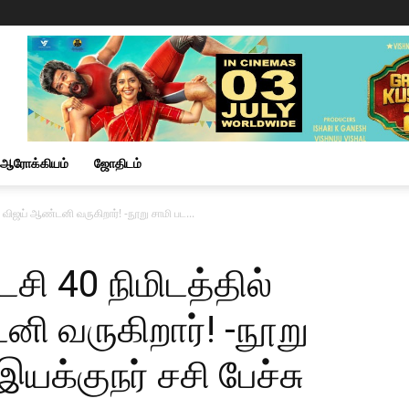
ஆரோக்கியம்
ஜோதிடம்
 விஜய் ஆண்டனி வருகிறார்! -நூறு சாமி பட...
சி 40 நிமிடத்தில்
ி வருகிறார்! -நூறு
இயக்குநர் சசி பேச்சு