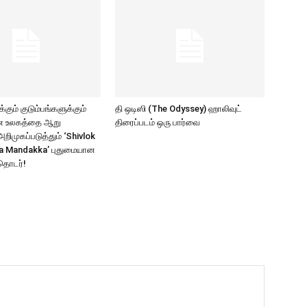
கும் குடும்பங்களுக்கும்
தி ஒடிஸி (The Odyssey) ஹாலிவுட்
ாண உலகத்தை ஆறு
திரைப்படம் ஒரு பார்வை
ிமுகப்படுத்தும் ‘Shivlok
a Mandakka’ புதுமையான
தொடர்!