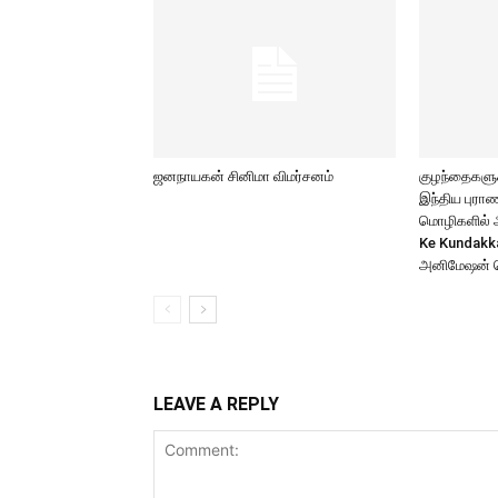
ஜனநாயகன் சினிமா விமர்சனம்
குழந்தைகளுக்
இந்திய புர
மொழிகளில் அற
Ke Kundakk
அனிமேஷன் 
LEAVE A REPLY