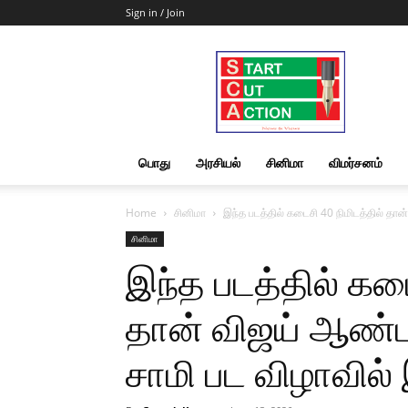
Sign in / Join
Start
Cut
Action
|
News
&
பொது
அரசியல்
சினிமா
விமர்சனம்
Views
Home
சினிமா
இந்த படத்தில் கடைசி 40 நிமிடத்தில் தான்
சினிமா
இந்த படத்தில் கடை
தான் விஜய் ஆண்டன
சாமி பட விழாவில் 