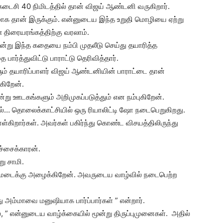
கடைசி 40 நிமிடத்தில் தான் விஜய் ஆண்டனி வருகிறார்.
மாக தான் இருக்கும். என்னுடைய இந்த உறுதி மொழியை ஏற்று
திரையரங்கத்திற்கு வரலாம்.
ஒன்று இந்த கதையை நம்பி முதலீடு செய்து தயாரித்த
ார்த்துவிட்டு பாராட்டு தெரிவித்தார்.
ம் தயாரிப்பாளர் விஜய் ஆண்டனியின் பாராட்டை தான்
்கிறேன்.
ன்று ஊடகங்களும் அறிமுகப்படுத்தும் என நம்புகிறேன்.
ல்… தொலைக்காட்சியில் ஒரு ரியாலிட்டி ஷோ நடைபெறுகிறது.
்கிறார்கள். அவர்கள் பகிர்ந்து கொண்ட விசயத்திலிருந்து
ச்சைக்காரன்.
ு சாமி.
ேடைக்கு அழைக்கிறேன். அவருடைய வாழ்வில் நடைபெற்ற
 அம்மாவை மனுஷியாக பார்ப்பார்கள் ” என்றார்.
், ” என்னுடைய வாழ்க்கையில் மூன்று திருப்புமுனைகள். அதில்