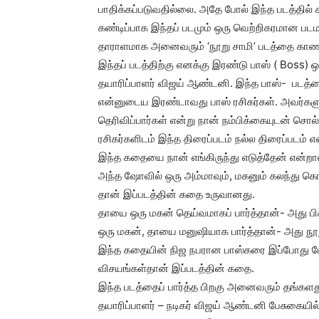
பாதிக்கப்படுவதில்லை. அதே போல் இந்த படத்தில் 
கண்டிப்பாக இந்தப் படமும் ஒரு வெற்றிகரமான பட
தாராளமாக அனைவரும் ‘நூறு சாமி’ படத்தை காண 
இந்தப் படத்திற்கு எனக்கு இரண்டு பாஸ் ( Boss) 
தயாரிப்பாளர் விஜய் ஆண்டனி. இந்த பாஸ்- படத்தை ப
என்னுடைய இரண்டாவது பாஸ் ரசிகர்கள். அவர்களு
தெரிவிப்பார்கள் என்று நான் நம்பிக்கையுடன் சொல
ரசிகர்களிடம் இந்த திரைப்படம் நல்ல திரைப்படம் எ
இந்த கதையை நான் எங்கிருந்து எடுத்தேன் என்றா
அந்த ஷோவில் ஒரு அம்மாவும், மகனும் கலந்து கொள
தான் இப்படத்தின் கதை உருவானது.
தாயை ஒரு மகன் தெய்வமாகப் பார்த்தான்- அது பி
ஒரு மகன், தாயை மனுஷியாக பார்த்தான்- அது நூற
இந்த கதையின் நிஜ நபரான பாஸ்கரை இப்போது ம
விசயங்கள்தான் இப்படத்தின் கதை.
இந்த படத்தைப் பார்த்த பிறகு அனைவரும் தங்களது
தயாரிப்பாளர் – நடிகர் விஜய் ஆண்டனி பேசுகையில