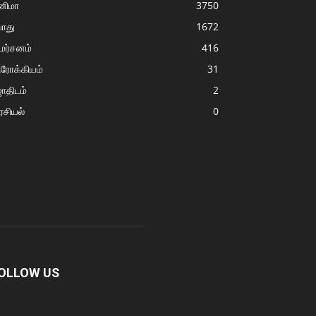
னிமா
3750
ொது
1672
மர்சனம்
416
ரோக்கியம்
31
ோதிடம்
2
சியல்
0
OLLOW US