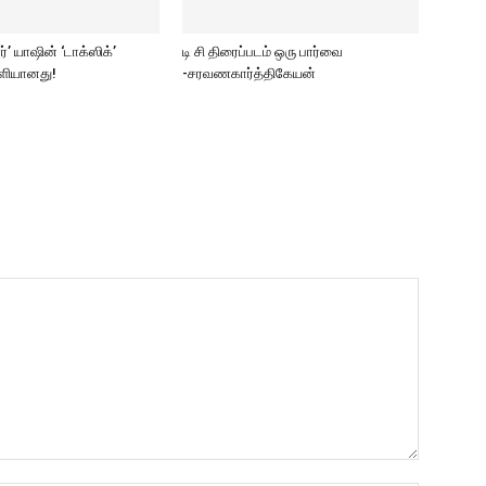
ார்’ யாஷின் ‘டாக்ஸிக்’
டி சி திரைப்படம் ஒரு பார்வை
ெளியானது!
-சரவணகார்த்திகேயன்