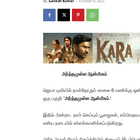
By
Ganesh Kumar
-
October 9, 2022
அர்த்தமுள்ள ஆன்மிகம்
ஜெயா டிவியில் நாள்தோறும் காலை 6 மணிக்கு ஒளி
ஒரு பகுதி
‘அர்த்தமுள்ள ஆன்மீகம்.’
இதில் அன்றாட நாம் செய்யும் பூஜைகள், சம்பிரதா
எளிய நடையில் விளக்கமளிக்கப்படுகிறது.
அதே அருள் நேரம் நிகழ்ச்சியில் தினமும் இடம்பெற