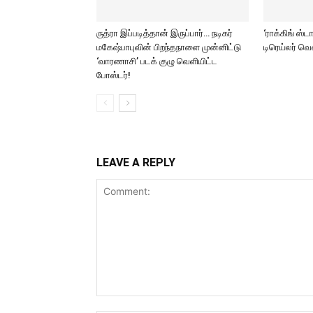
ருத்ரா இப்படித்தான் இருப்பார்… நடிகர்
‘ராக்கிங் ஸ்ட
மகேஷ்பாபுவின் பிறந்தநாளை முன்னிட்டு
டிரெய்லர் வ
‘வாரணாசி’ படக் குழு வெளியிட்ட
போஸ்டர்!
LEAVE A REPLY