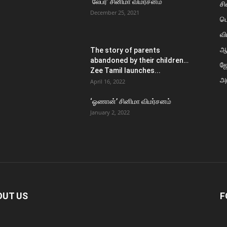
‘லேபர்’ சினிமா விமர்சனம்
சி
December 25, 2021
ப
வி
ஆ
The story of parents
abandoned by their children…
ஜ
Zee Tamil launches...
அர
April 16, 2022
‘ஓணான்’ சினிமா விமர்சனம்
January 2, 2022
OUT US
F