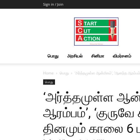
Sign in / Join
Start
Cut
Action
|
News
&
பொது
அரசியல்
சினிமா
விமர்சனம்
Views
Home
பொது
‘அர்த்தமுள்ள ஆன்மிகம்’, ‘ஆனந்த ஆரம்பம்
பொது
‘அர்த்தமுள்ள ஆன்
ஆரம்பம்’, ‘குருவே
தினமும் காலை 6 