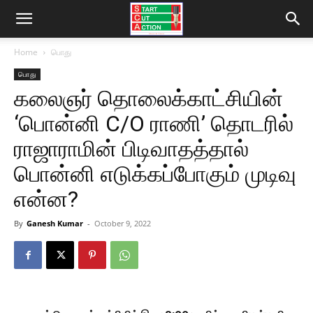
Home
பொது
பொது
கலைஞர் தொலைக்காட்சியின்
‘பொன்னி C/O ராணி’ தொடரில்
ராஜாராமின் பிடிவாதத்தால்
பொன்னி எடுக்கப்போகும் முடிவு
என்ன?
By
Ganesh Kumar
-
October 9, 2022