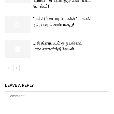
‘வாரணாசி’ படக் குழு வெளியிட்ட
போஸ்டர்!
‘ராக்கிங் ஸ்டார்’ யாஷின் ‘டாக்ஸிக்’
டிரெய்லர் வெளியானது!
டி சி திரைப்படம் ஒரு பார்வை
-சரவணகார்த்திகேயன்
LEAVE A REPLY