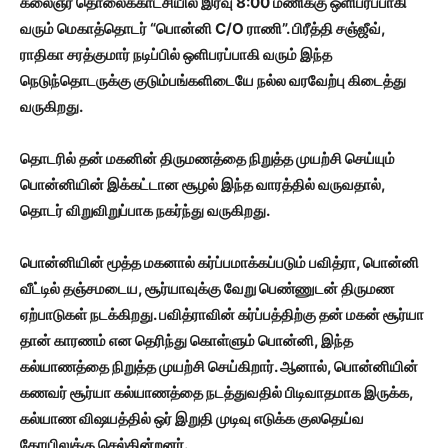
கலைஞர் தொலைக்காட்சியில் இரவு 8:00 மணிக்கு ஒளிபரப்பாகி
வரும் மெகாத்தொடர் “பொன்னி C/O ராணி”. பிரீத்தி சஞ்ஜீவ்,
ராதிகா சரத்குமார் நடிப்பில் ஒளிபரப்பாகி வரும் இந்த
நெடுந்தொடருக்கு குடும்பங்களிடையே நல்ல வரவேற்பு கிடைத்து
வருகிறது.
தொடரில் தன் மகனின் திருமணத்தை நிறுத்த முயற்சி செய்யும்
பொன்னியின் இக்கட்டான சூழல் இந்த வாரத்தில் வருவதால்,
தொடர் விறுவிறுப்பாக நகர்ந்து வருகிறது.
பொன்னியின் மூத்த மகனால் கர்ப்பமாக்கப்படும் பவித்ரா, பொன்னி
வீட்டில் தஞ்சமடைய, சூர்யாவுக்கு வேறு பெண்ணுடன் திருமண
ஏற்பாடுகள் நடக்கிறது. பவித்ராவின் கர்ப்பத்திற்கு தன் மகன் சூர்யா
தான் காரணம் என தெரிந்து கொள்ளும் பொன்னி, இந்த
கல்யாணத்தை நிறுத்த முயற்சி செய்கிறார். ஆனால், பொன்னியின்
கணவர் சூர்யா கல்யாணத்தை நடத்துவதில் பிடிவாதமாக இருக்க,
கல்யாண விஷயத்தில் ஒர் இறுதி முடிவு எடுக்க குலதெய்வ
கோயிலுக்கு செல்கின்றனர்.