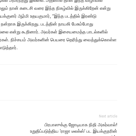
கில் அமர்ந்தது இல்லை. அதனால் தான் இந்த விழாவில்
ாலும் நான் கடைசி வரை இந்த நிகழ்வில் இருக்கிறேன் என்று
இயக்குனர் ஆர்மி உதயகுமார், “இந்த படத்தில் இரண்டு
நன்றாக இருக்கிறது. படத்தின் நாயகி பேசும்போது
ல்லை என்று கூறினார். அவர்கள் இசையமைத்த பாடல்களில்
ிறீர்கள். நிச்சயம் அவர்களின் பெயரை தெரிந்து வைத்துக்கொள்ள
டுத்தார்.
Next article
பிரபாஸுக்கு ஜோடியாக நிதி அகர்வால்!
உறுதிப்படுத்திய ‘ராஜா டீலக்ஸ்’ பட இயக்குநரின்