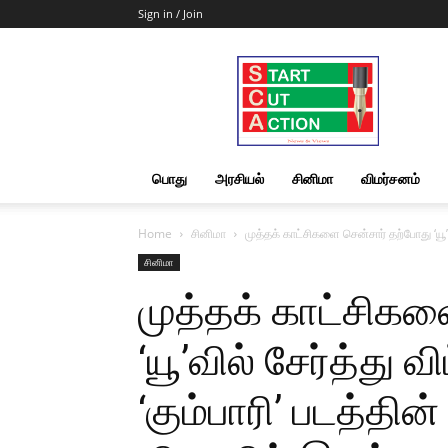
Sign in / Join
Start
Cut
Action
|
News
&
பொது
அரசியல்
சினிமா
விமர்சனம்
Views
Home
சினிமா
முத்தக் காட்சிகளை சென்சார் தற்போது ‘யூ’வ
சினிமா
முத்தக் காட்சிகள
‘யூ’வில் சேர்த்து 
‘கும்பாரி’ படத்தி