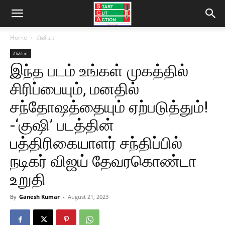
Home
சினிமா
சினிமா
இந்த படம் உங்கள் முகத்தில்
சிரிப்பையும், மனதில்
சந்தோஷத்தையும் ஏற்படுத்தும்!
-‘குஷி’ படத்தின்
பத்திரிகையாளர் சந்திப்பில்
நடிகர் விஜய் தேவரகொண்டா
உறுதி
By
Ganesh Kumar
-
August 21, 2023