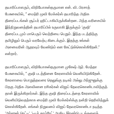
தயாரிப்பாளரும், விநியோகஸ்தருமான என். வி. பிரசாத்
பேசுகையில், ” மைத்ரி மூவி மேக்கர்ஸ் தயாரித்த அதிக
திரைப்படங்கள் சூப்பர் ஹிட்டாகியிருக்கின்றன. அந்த வரிசையில்
இந்நிறுவனத்தின் தயாரிப்பில் உருவாகி இருக்கும் ‘குஷி’
திரைப்படமும் மாபெரும் வெற்றியை பெறும். இந்த படத்திற்கு
தமிழிலும் பெரும் வரவேற்பு கிடைக்கும். இதற்கு உங்கள்
அனைவரின் ஆதரவும் வேண்டும் என கேட்டுக்கொள்கிறேன்.”
என்றார்.
தயாரிப்பாளரும், விநியோகஸ்தருமான முகேஷ் ஆர். மேத்தா
பேசுகையில், ” குஷி படத்தினை கேரளாவில் வெளியிடுகிறேன்.
கேரளாவை பொறுத்தவரை தெலுங்கு நடிகர் அல்லு அர்ஜுனுக்கு
பிறகு அதிக அளவிலான ரசிகர்கள் விஜய் தேவரகொண்டாவிற்குத்
தான் இருக்கிறார்கள். இந்த குஷி திரைப்படத்தை கேரளாவில்
வெளியிடுவதற்காக மைத்ரி மூவி மேக்கர்ஸ்க்கு நன்றி தெரிவித்துக்
கொள்கிறேன். எங்கள் நிறுவனம் விஜய் தேவரகொண்டா நடித்த
‘அர்ஜுன் ரெட்டி’, ‘டியர் காம்ரேட்’ ஆகிய இரண்டு படங்களைத்