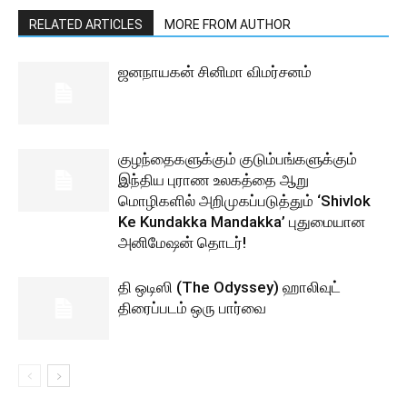
RELATED ARTICLES
MORE FROM AUTHOR
ஜனநாயகன் சினிமா விமர்சனம்
குழந்தைகளுக்கும் குடும்பங்களுக்கும்
இந்திய புராண உலகத்தை ஆறு
மொழிகளில் அறிமுகப்படுத்தும் ‘Shivlok
Ke Kundakka Mandakka’ புதுமையான
அனிமேஷன் தொடர்!
தி ஒடிஸி (The Odyssey) ஹாலிவுட்
திரைப்படம் ஒரு பார்வை