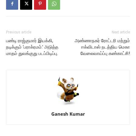
Previous article
Next article
பண்டி ராஜ்குமார் இயக்கி,
அண்ணாநகர் ரோட்டரி மற்றும்
நடிக்கும் ‘பராக்ரமம்.’ அடுத்த
ஈக்விடாஸ் நடத்திய மெகா
மாதம் துவங்குது படப்பிடிப்பு.
வேலைவாய்ப்பு கண்காட்சி!
Ganesh Kumar