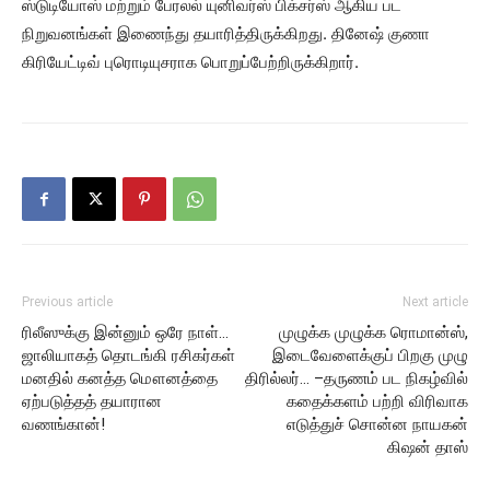
ஸ்டுடியோஸ் மற்றும் பேரலல் யுனிவர்ஸ் பிக்சர்ஸ் ஆகிய பட
நிறுவனங்கள் இணைந்து தயாரித்திருக்கிறது. தினேஷ் குணா
கிரியேட்டிவ் புரொடியுசராக பொறுப்பேற்றிருக்கிறார்.
Previous article
Next article
ரிலீஸுக்கு இன்னும் ஒரே நாள்…
முழுக்க முழுக்க ரொமான்ஸ்,
ஜாலியாகத் தொடங்கி ரசிகர்கள்
இடைவேளைக்குப் பிறகு முழு
மனதில் கனத்த மௌனத்தை
திரில்லர்… –தருணம் பட நிகழ்வில்
ஏற்படுத்தத் தயாரான
கதைக்களம் பற்றி விரிவாக
வணங்கான்!
எடுத்துச் சொன்ன நாயகன்
கிஷன் தாஸ்