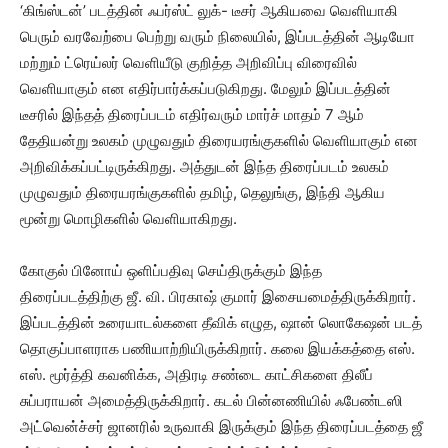
‘கிங்ஸ்டன்’ படத்தின் ஃபர்ஸ்ட் லுக்- டீசர் ஆகியவை வெளியாகி
பெரும் வரவேற்பை பெற்று வரும் நிலையில், இப்படத்தின் ஆடியோ
மற்றும் ட்ரெய்லர் வெளியீடு குறித்த அறிவிப்பு விரைவில்
வெளியாகும் என எதிர்பார்க்கப்படுகிறது. மேலும் இப்படத்தின்
டீசரில் இந்தத் திரைப்படம் எதிர்வரும் மார்ச் மாதம் 7 ஆம்
தேதியன்று உலகம் முழுவதும் திரையரங்குகளில் வெளியாகும் என
அறிவிக்கப்பட்டிருக்கிறது. அத்துடன் இந்த திரைப்படம் உலகம்
முழுவதும் திரையரங்குகளில் தமிழ், தெலுங்கு, இந்தி ஆகிய
மூன்று மொழிகளில் வெளியாகிறது.
கோகுல் பினோய் ஒளிப்பதிவு செய்திருக்கும் இந்த
திரைப்படத்திற்கு ஜீ. வி. பிரகாஷ் குமார் இசையமைத்திருக்கிறார்.
இப்படத்தின் உரையாடல்களை தீவிக் எழுத, ஷான் லொகேஷன் படத்
தொகுப்பாளராக பணியாற்றியிருக்கிறார். கலை இயக்கத்தை எஸ்.
எஸ். மூர்த்தி கவனிக்க, அதிரடி சண்டை காட்சிகளை திலீப்
சுப்பராயன் அமைத்திருக்கிறார். கடல் பின்னணியில் ஃபேண்டஸி
அட்வென்ச்சர் ஜானரில் உருவாகி இருக்கும் இந்த திரைப்படத்தை ஜீ