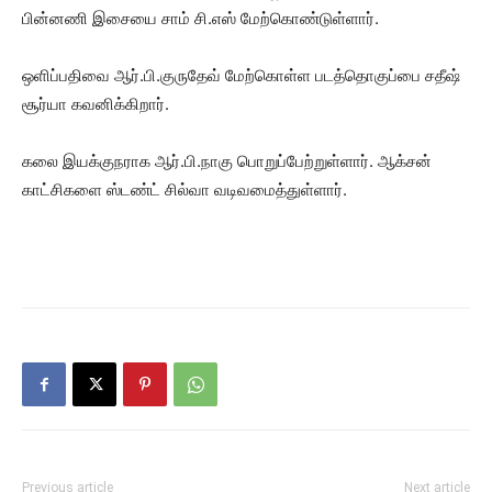
பின்னணி இசையை சாம் சி.எஸ் மேற்கொண்டுள்ளார்.
ஒளிப்பதிவை ஆர்.பி.குருதேவ் மேற்கொள்ள படத்தொகுப்பை சதீஷ்
சூர்யா கவனிக்கிறார்.
கலை இயக்குநராக ஆர்.பி.நாகு பொறுப்பேற்றுள்ளார். ஆக்சன்
காட்சிகளை ஸ்டண்ட் சில்வா வடிவமைத்துள்ளார்.
Previous article
Next article