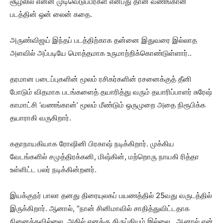
சூழலில் என்ன முடிவெடுப்பீர்கள் என்பது தான் வணங்கான்
படத்தின் ஒன் லைன் கதை.
அருண்விஜய் இந்தப் படத்திற்காக தன்னை இதுவரை இல்லாத
அளவில் அப்படியே மொத்தமாக உருமாற்றிக்கொண்டுள்ளார்..
தரமான படைப்புகளின் மூலம் ரசிகர்களின் ரசனைக்குத் தீனி
போடும் விதமாக படங்களைத் தயாரித்து வரும் தயாரிப்பாளர் சுரேஷ்
காமாட்சி ‘வணங்கான்’ மூலம் மீண்டும் ஒருமுறை அதை நிரூபிக்க
தயாராகி வருகிறார்.
கதாநாயகியாக ரோஷினி பிரகாஷ் நடிக்கிறார். முக்கிய
வேடங்களில் சமுத்திரக்கனி, மிஷ்கின், மற்றொரு நாயகி ரித்தா
உள்ளிட்ட பலர் நடிக்கின்றனர்.
இயக்குநர் பாலா தனது திரையுலகப் பயணத்தில் 25வது வருடத்தில்
இருக்கிறார். ஆனால், “நான் சினிமாவில் சாதித்துவிட்டதாக
நினைக்கவில்லை. அதில் எனக்கு திருப்தியும் இல்லை.. ஆனால் என்