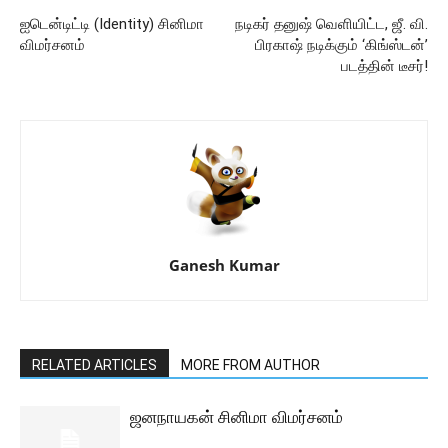
ஐடென்டிட்டி (Identity) சினிமா
நடிகர் தனுஷ் வெளியிட்ட, ஜீ. வி.
விமர்சனம்
பிரகாஷ் நடிக்கும் ‘கிங்ஸ்டன்’
படத்தின் டீசர்!
Ganesh Kumar
RELATED ARTICLES
MORE FROM AUTHOR
ஜனநாயகன் சினிமா விமர்சனம்