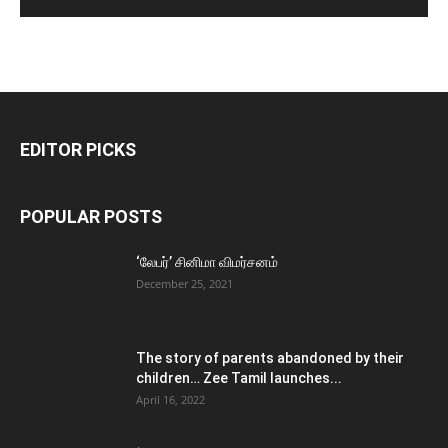
EDITOR PICKS
POPULAR POSTS
‘லேபர்’ சினிமா விமர்சனம்
December 25, 2021
The story of parents abandoned by their
children… Zee Tamil launches...
April 16, 2022