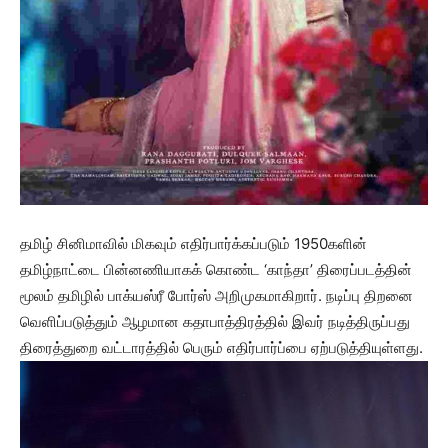
தமிழ் சினிமாவில் மிகவும் எதிர்பார்க்கப்படும் 1950களின்
தமிழ்நாட்டை பின்னணியாகக் கொண்ட ‘காந்தா’ திரைப்படத்தின்
மூலம் தமிழில் பாக்யஸ்ரீ போர்ஸ் அறிமுகமாகிறார். நடிப்பு திறனை
வெளிப்படுத்தும் ஆழமான கதாபாத்திரத்தில் இவர் நடித்திருப்பது
திரைத்துறை வட்டாரத்தில் பெரும் எதிர்பார்ப்பை ஏற்படுத்தியுள்ளது.