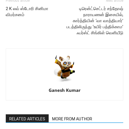
Previous article
Next article
2 K லவ் ஸ்டோரி சினிமா
டிரென்ட்செட்டர் சந்தோஷ்
விமர்சனம்
நாராயணன் இசையில்,
கார்த்தியின் ‘வா வாத்தியார்’
படத்திலிருந்து ‘உயிர் பத்திக்காம’
ஃபர்ஸ்ட் சிங்கிள் வெளியீடு
Ganesh Kumar
RELATED ARTICLES
MORE FROM AUTHOR