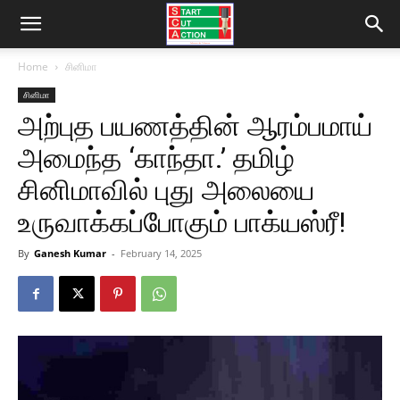
Home
சினிமா
சினிமா
அற்புத பயணத்தின் ஆரம்பமாய்
அமைந்த ‘காந்தா.’ தமிழ்
சினிமாவில் புது அலையை
உருவாக்கப்போகும் பாக்யஸ்ரீ!
By
Ganesh Kumar
-
February 14, 2025