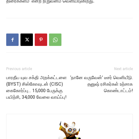
திரைக்களம்’ என்ற நிறுவனம் வெளியிடுகிறது.
Previous article
Next article
பாரதீய யுவ சக்தி அறக்கட்டளை
‘நானே வருவேன்’ டீசர் வெளியீடு.
(BYST) சிஸ்கோவுடன் (CISC)
தனுஷ் ரசிகர்கள் உற்சாக
கைகோர்ப்பு… 15,000 பேருக்கு
கொண்டாட்டம்!
பயிற்சி, 34,000 வேலை வாய்ப்பு!