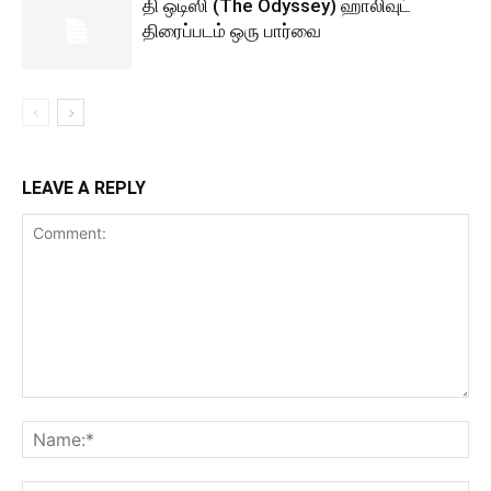
தி ஒடிஸி (The Odyssey) ஹாலிவுட்
திரைப்படம் ஒரு பார்வை
LEAVE A REPLY