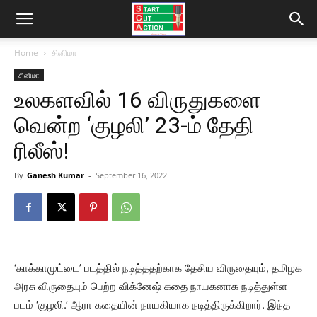
Home
சினிமா
சினிமா
உலகளவில் 16 விருதுகளை
வென்ற ‘குழலி’ 23-ம் தேதி
ரிலீஸ்!
By
Ganesh Kumar
-
September 16, 2022
‘காக்காமுட்டை’ படத்தில் நடித்ததற்காக தேசிய விருதையும், தமிழக
அரசு விருதையும் பெற்ற விக்னேஷ் கதை நாயகனாக நடித்துள்ள
படம் ‘குழலி.’ ஆரா கதையின் நாயகியாக நடித்திருக்கிறார். இந்த