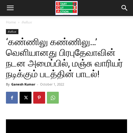
Home
சினிமா
சினிமா
‘கண்ணிலு கண்ணிலு…’
வெளியானது பிரபுதேவாவின்
நடன அமைப்பில், மஞ்சு வாரியர்
நடிக்கும் படத்தின் பாடல்!
By
Ganesh Kumar
-
October 1, 2022