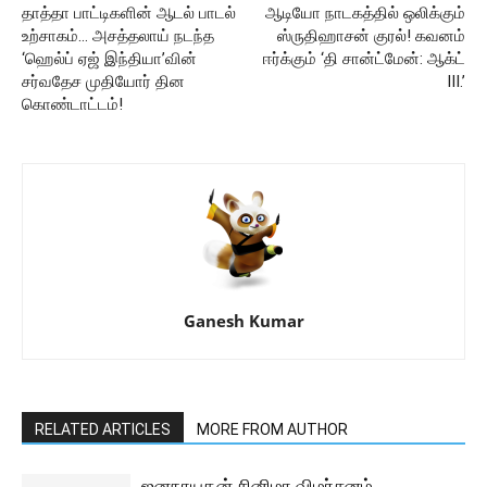
தாத்தா பாட்டிகளின் ஆடல் பாடல்
ஆடியோ நாடகத்தில் ஒலிக்கும்
உற்சாகம்… அசத்தலாய் நடந்த
ஸ்ருதிஹாசன் குரல்! கவனம்
‘ஹெல்ப் ஏஜ் இந்தியா’வின்
ஈர்க்கும் ‘தி சான்ட்மேன்: ஆக்ட்
சர்வதேச முதியோர் தின
III.’
கொண்டாட்டம்!
Ganesh Kumar
RELATED ARTICLES
MORE FROM AUTHOR
ஜனநாயகன் சினிமா விமர்சனம்