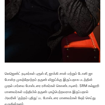
லெஜெண்ட் நடிகர்கள் புரூஸ் லீ, ஜாக்கி சான் மற்றும் டோனி ஜா
போன்ற முகத்தோற்றம் தருண் விஜய்க்கு இருப்பதாக படத்தின்
முதல் பார்வை போஸ்டரை ரசிகர்கள் கொண்டாடினர். SRM கல்லூரி
மாணவர்கள் மத்தியில் தருண் புகழ்பெற்றவராக இருப்பதால்
அவரின் ‘குற்றம் புதிது’ பட போஸ்டரை மாணவர்கள் ஷேர் செய்து
வருகின்றனர்.