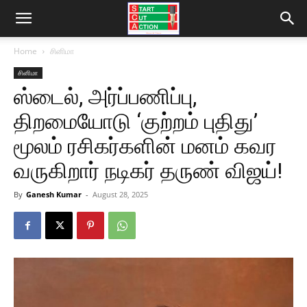
Home
சினிமா
சினிமா
ஸ்டைல், அர்ப்பணிப்பு,
திறமையோடு ‘குற்றம் புதிது’
மூலம் ரசிகர்களின் மனம் கவர
வருகிறார் நடிகர் தருண் விஜய்!
By
Ganesh Kumar
-
August 28, 2025