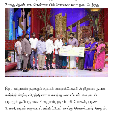
7-வது ஆண்டாக, சென்னையில் கோலாகலமாக நடைபெற்றது.
இந்த விழாவில் நடிகரும் உழவன் ஃபவுண்டேஷனின் நிறுவனருமான
கார்த்தி சிறப்பு விருந்தினராக கலந்து கொண்டார். அவருடன்
நடிகரும் ஓவியருமான சிவகுமார், நடிகர் ரவி மோகன், நடிகை
ரேவதி, நடிகர் கருணாஸ் உள்ளிட்டோர் கலந்து கொண்டனர். மேலும்,