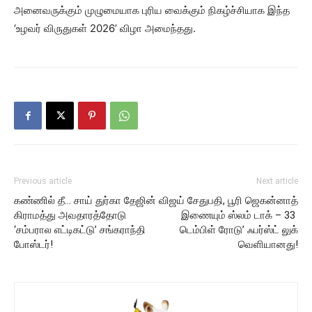
அனைவருக்கும் முழுமையாக புரிய வைக்கும் நிகழ்ச்சியாக இந்த
‘உழவர் விருதுகள் 2026’ விழா அமைந்தது.
Previous article
Next article
கண்ணில் தீ… சாய் துர்கா தேஜின்
விஜய் சேதுபதி, பூரி ஜெகன்னாத்
கிராமத்து அவதாரத்தோடு
இணையும் ஸ்லம் டாக் – 33
‘சம்பரால எட்டிகட்டு’ சங்கராந்தி
டெம்பிள் ரோடு’ ஃபர்ஸ்ட் லுக்
போஸ்டர்!
வெளியானது!