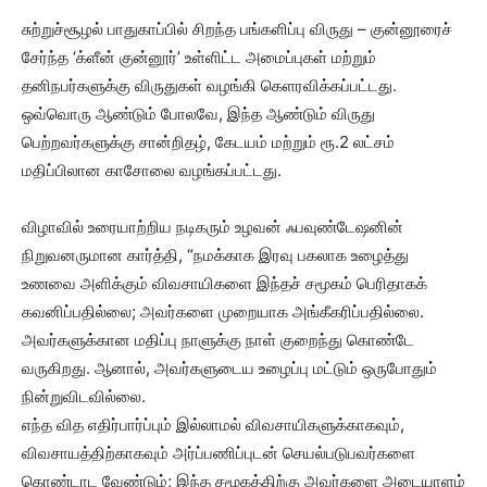
சுற்றுச்சூழல் பாதுகாப்பில் சிறந்த பங்களிப்பு விருது – குன்னூரைச்
சேர்ந்த ‘க்ளீன் குன்னூர்’ உள்ளிட்ட அமைப்புகள் மற்றும்
தனிநபர்களுக்கு விருதுகள் வழங்கி கெளரவிக்கப்பட்டது.
ஒவ்வொரு ஆண்டும் போலவே, இந்த ஆண்டும் விருது
பெற்றவர்களுக்கு சான்றிதழ், கேடயம் மற்றும் ரூ.2 லட்சம்
மதிப்பிலான காசோலை வழங்கப்பட்டது.
விழாவில் உரையாற்றிய நடிகரும் உழவன் ஃபவுண்டேஷனின்
நிறுவனருமான கார்த்தி, “நமக்காக இரவு பகலாக உழைத்து
உணவை அளிக்கும் விவசாயிகளை இந்தச் சமூகம் பெரிதாகக்
கவனிப்பதில்லை; அவர்களை முறையாக அங்கீகரிப்பதில்லை.
அவர்களுக்கான மதிப்பு நாளுக்கு நாள் குறைந்து கொண்டே
வருகிறது. ஆனால், அவர்களுடைய உழைப்பு மட்டும் ஒருபோதும்
நின்றுவிடவில்லை.
எந்த வித எதிர்பார்ப்பும் இல்லாமல் விவசாயிகளுக்காகவும்,
விவசாயத்திற்காகவும் அர்ப்பணிப்புடன் செயல்படுபவர்களை
கொண்டாட வேண்டும்; இந்த சமூகத்திற்கு அவர்களை அடையாளம்