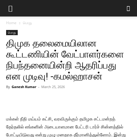
Home
பொது
பொது
திமுக தலைமையிலான
கூட்டணியின் வேட்பாளர்களை
நிபந்தனையின்றி ஆதரிப்பது
என முடிவு! -கமல்ஹாசன்
By
Ganesh Kumar
-
March 25, 2026
மக்கள் நீதி மய்யம் கட்சி, வரவிருக்கும் தமிழக சட்டமன்றத்
தேர்தலில் எங்களின் அடையாளமான பேட்டரி டார்ச் சின்னத்தில்
போட்டியிடுவது என்று முழு மனதாக தீர்மானித்துள்ளோம். இன்று